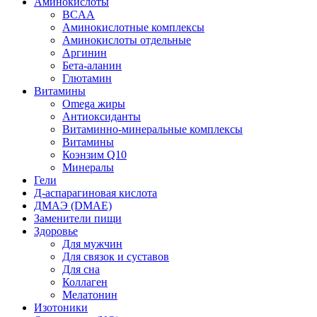
Аминокислоты
BCAA
Аминокислотные комплексы
Аминокислоты отдельные
Аргинин
Бета-аланин
Глютамин
Витамины
Omega жиры
Антиоксиданты
Витаминно-минеральные комплексы
Витамины
Коэнзим Q10
Минералы
Гели
Д-аспарагиновая кислота
ДМАЭ (DMAE)
Заменители пищи
Здоровье
Для мужчин
Для связок и суставов
Для сна
Коллаген
Мелатонин
Изотоники