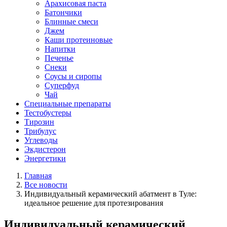
Арахисовая паста
Батончики
Блинные смеси
Джем
Каши протеиновые
Напитки
Печенье
Снеки
Соусы и сиропы
Суперфуд
Чай
Специальные препараты
Тестобустеры
Тирозин
Трибулус
Углеводы
Экдистерон
Энергетики
Главная
Все новости
Индивидуальный керамический абатмент в Туле:
идеальное решение для протезирования
Индивидуальный керамический