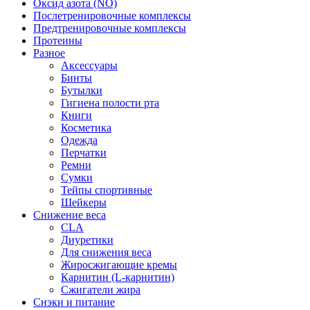
Оксид азота (NO)
Послетренировочные комплексы
Предтренировочные комплексы
Протеины
Разное
Аксессуары
Бинты
Бутылки
Гигиена полости рта
Книги
Косметика
Одежда
Перчатки
Ремни
Сумки
Тейпы спортивные
Шейкеры
Снижение веса
CLA
Диуретики
Для снижения веса
Жиросжигающие кремы
Карнитин (L-карнитин)
Сжигатели жира
Снэки и питание