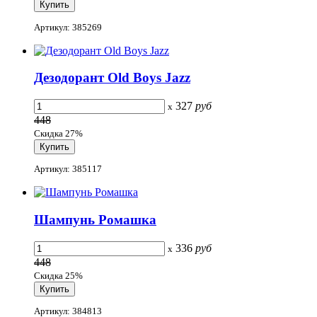
Артикул: 385269
Дезодорант Old Boys Jazz
327
руб
x
448
Скидка 27%
Артикул: 385117
Шампунь Ромашка
336
руб
x
448
Скидка 25%
Артикул: 384813