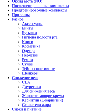
Оксид азота (NO)
Послетренировочные комплексы
Предтренировочные комплексы
Протеины
Разное
Аксессуары
Бинты
Бутылки
Гигиена полости рта
Книги
Косметика
Одежда
Перчатки
Ремни
Сумки
Тейпы спортивные
Шейкеры
Снижение веса
CLA
Диуретики
Для снижения веса
Жиросжигающие кремы
Карнитин (L-карнитин)
Сжигатели жира
Снэки и питание