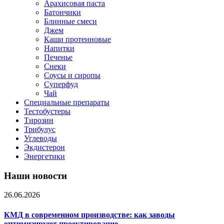
Арахисовая паста
Батончики
Блинные смеси
Джем
Каши протеиновые
Напитки
Печенье
Снеки
Соусы и сиропы
Суперфуд
Чай
Специальные препараты
Тестобустеры
Тирозин
Трибулус
Углеводы
Экдистерон
Энергетики
Наши новости
26.06.2026
КМД в современном производстве: как заводы
оптимизируют проектирование