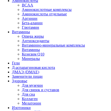
Аминокислоты
BCAA
Аминокислотные комплексы
Аминокислоты отдельные
Аргинин
Бета-аланин
Глютамин
Витамины
Omega жиры
Антиоксиданты
Витаминно-минеральные комплексы
Витамины
Коэнзим Q10
Минералы
Гели
Д-аспарагиновая кислота
ДМАЭ (DMAE)
Заменители пищи
Здоровье
Для мужчин
Для связок и суставов
Для сна
Коллаген
Мелатонин
Изотоники