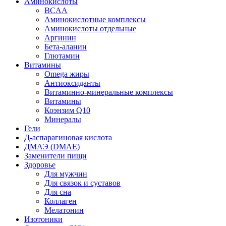
Аминокислоты
BCAA
Аминокислотные комплексы
Аминокислоты отдельные
Аргинин
Бета-аланин
Глютамин
Витамины
Omega жиры
Антиоксиданты
Витаминно-минеральные комплексы
Витамины
Коэнзим Q10
Минералы
Гели
Д-аспарагиновая кислота
ДМАЭ (DMAE)
Заменители пищи
Здоровье
Для мужчин
Для связок и суставов
Для сна
Коллаген
Мелатонин
Изотоники