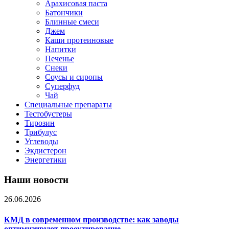
Арахисовая паста
Батончики
Блинные смеси
Джем
Каши протеиновые
Напитки
Печенье
Снеки
Соусы и сиропы
Суперфуд
Чай
Специальные препараты
Тестобустеры
Тирозин
Трибулус
Углеводы
Экдистерон
Энергетики
Наши новости
26.06.2026
КМД в современном производстве: как заводы
оптимизируют проектирование