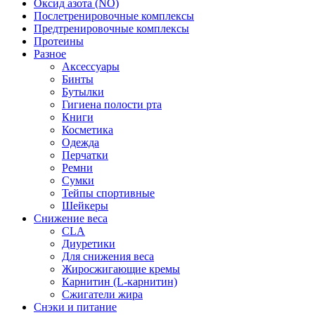
Оксид азота (NO)
Послетренировочные комплексы
Предтренировочные комплексы
Протеины
Разное
Аксессуары
Бинты
Бутылки
Гигиена полости рта
Книги
Косметика
Одежда
Перчатки
Ремни
Сумки
Тейпы спортивные
Шейкеры
Снижение веса
CLA
Диуретики
Для снижения веса
Жиросжигающие кремы
Карнитин (L-карнитин)
Сжигатели жира
Снэки и питание