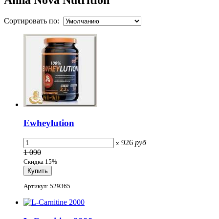
Сортировать по:
Ewheylution
926
руб
x
1 090
Скидка 15%
Артикул: 529365