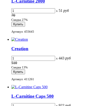
L-Carnitine 2000
51
руб
x
70
Скидка 27%
Артикул: 455645
Creation
443
руб
x
510
Скидка 13%
Артикул: 411261
L-Carnitine Caps 500
922
руб
x