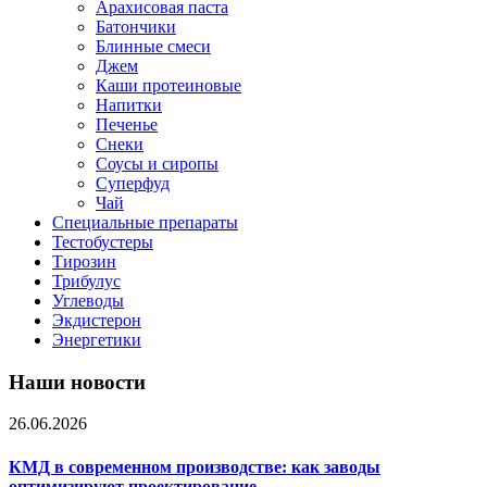
Арахисовая паста
Батончики
Блинные смеси
Джем
Каши протеиновые
Напитки
Печенье
Снеки
Соусы и сиропы
Суперфуд
Чай
Специальные препараты
Тестобустеры
Тирозин
Трибулус
Углеводы
Экдистерон
Энергетики
Наши новости
26.06.2026
КМД в современном производстве: как заводы
оптимизируют проектирование