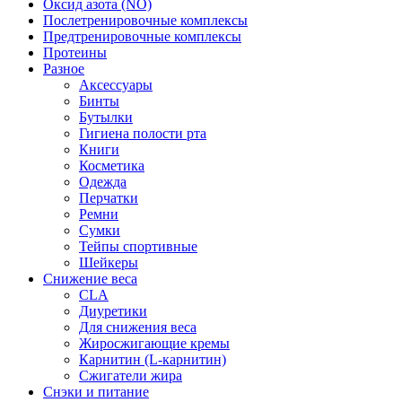
Оксид азота (NO)
Послетренировочные комплексы
Предтренировочные комплексы
Протеины
Разное
Аксессуары
Бинты
Бутылки
Гигиена полости рта
Книги
Косметика
Одежда
Перчатки
Ремни
Сумки
Тейпы спортивные
Шейкеры
Снижение веса
CLA
Диуретики
Для снижения веса
Жиросжигающие кремы
Карнитин (L-карнитин)
Сжигатели жира
Снэки и питание