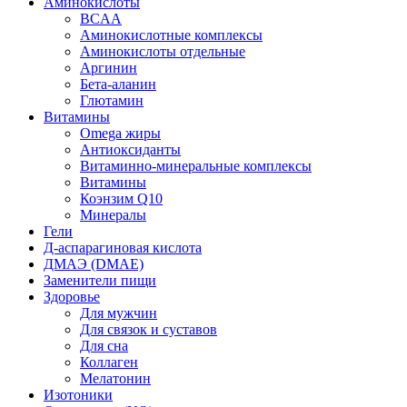
Аминокислоты
BCAA
Аминокислотные комплексы
Аминокислоты отдельные
Аргинин
Бета-аланин
Глютамин
Витамины
Omega жиры
Антиоксиданты
Витаминно-минеральные комплексы
Витамины
Коэнзим Q10
Минералы
Гели
Д-аспарагиновая кислота
ДМАЭ (DMAE)
Заменители пищи
Здоровье
Для мужчин
Для связок и суставов
Для сна
Коллаген
Мелатонин
Изотоники