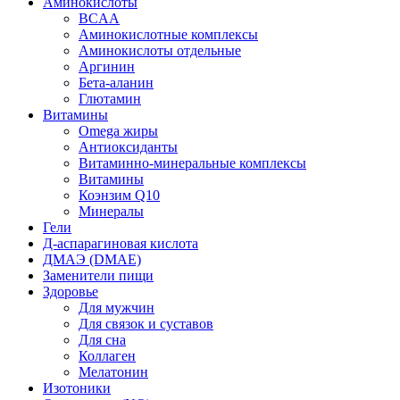
Аминокислоты
BCAA
Аминокислотные комплексы
Аминокислоты отдельные
Аргинин
Бета-аланин
Глютамин
Витамины
Omega жиры
Антиоксиданты
Витаминно-минеральные комплексы
Витамины
Коэнзим Q10
Минералы
Гели
Д-аспарагиновая кислота
ДМАЭ (DMAE)
Заменители пищи
Здоровье
Для мужчин
Для связок и суставов
Для сна
Коллаген
Мелатонин
Изотоники