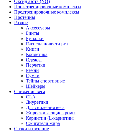
Оксид азота (NO)
Послетренировочные комплексы
Предтренировочные комплексы
Протеины
Разное
Аксессуары
Бинты
Бутылки
Гигиена полости рта
Книги
Косметика
Одежда
Перчатки
Ремни
Сумки
Тейпы спортивные
Шейкеры
Снижение веса
CLA
Диуретики
Для снижения веса
Жиросжигающие кремы
Карнитин (L-карнитин)
Сжигатели жира
Снэки и питание