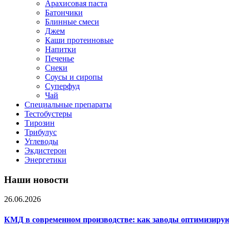
Арахисовая паста
Батончики
Блинные смеси
Джем
Каши протеиновые
Напитки
Печенье
Снеки
Соусы и сиропы
Суперфуд
Чай
Специальные препараты
Тестобустеры
Тирозин
Трибулус
Углеводы
Экдистерон
Энергетики
Наши новости
26.06.2026
КМД в современном производстве: как заводы оптимизиру