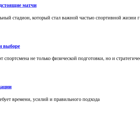
едстоящие матчи
ный стадион, который стал важной частью спортивной жизни г
ри выборе
 от спортсмена не только физической подготовки, но и стратеги
дации
бует времени, усилий и правильного подхода