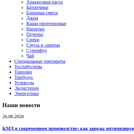
Арахисовая паста
Батончики
Блинные смеси
Джем
Каши протеиновые
Напитки
Печенье
Снеки
Соусы и сиропы
Суперфуд
Чай
Специальные препараты
Тестобустеры
Тирозин
Трибулус
Углеводы
Экдистерон
Энергетики
Наши новости
26.06.2026
КМД в современном производстве: как заводы оптимизиру