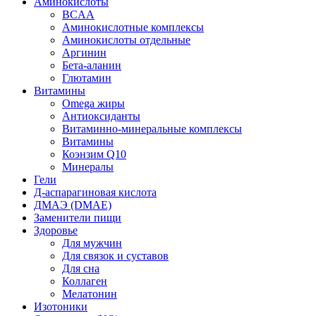
Аминокислоты
BCAA
Аминокислотные комплексы
Аминокислоты отдельные
Аргинин
Бета-аланин
Глютамин
Витамины
Omega жиры
Антиоксиданты
Витаминно-минеральные комплексы
Витамины
Коэнзим Q10
Минералы
Гели
Д-аспарагиновая кислота
ДМАЭ (DMAE)
Заменители пищи
Здоровье
Для мужчин
Для связок и суставов
Для сна
Коллаген
Мелатонин
Изотоники