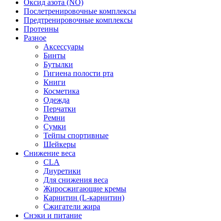
Оксид азота (NO)
Послетренировочные комплексы
Предтренировочные комплексы
Протеины
Разное
Аксессуары
Бинты
Бутылки
Гигиена полости рта
Книги
Косметика
Одежда
Перчатки
Ремни
Сумки
Тейпы спортивные
Шейкеры
Снижение веса
CLA
Диуретики
Для снижения веса
Жиросжигающие кремы
Карнитин (L-карнитин)
Сжигатели жира
Снэки и питание