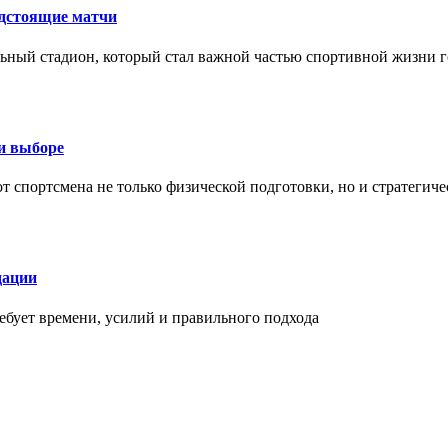
едстоящие матчи
ный стадион, который стал важной частью спортивной жизни г
ри выборе
 от спортсмена не только физической подготовки, но и стратеги
дации
бует времени, усилий и правильного подхода