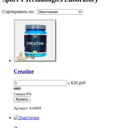
Сортировать по:
Creatine
620
руб
x
660
Скидка 6%
Артикул: 414909