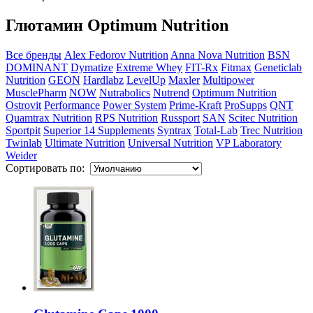
Глютамин Optimum Nutrition
Все бренды
Alex Fedorov Nutrition
Anna Nova Nutrition
BSN
DOMINANT
Dymatize
Extreme Whey
FIT-Rx
Fitmax
Geneticlab
Nutrition
GEON
Hardlabz
LevelUp
Maxler
Multipower
MusclePharm
NOW
Nutrabolics
Nutrend
Optimum Nutrition
Ostrovit
Performance
Power System
Prime-Kraft
ProSupps
QNT
Quamtrax Nutrition
RPS Nutrition
Russport
SAN
Scitec Nutrition
Sportpit
Superior 14 Supplements
Syntrax
Total-Lab
Trec Nutrition
Twinlab
Ultimate Nutrition
Universal Nutrition
VP Laboratory
Weider
Сортировать по: