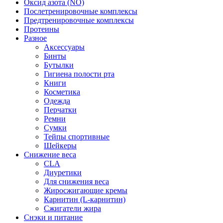
Оксид азота (NO)
Послетренировочные комплексы
Предтренировочные комплексы
Протеины
Разное
Аксессуары
Бинты
Бутылки
Гигиена полости рта
Книги
Косметика
Одежда
Перчатки
Ремни
Сумки
Тейпы спортивные
Шейкеры
Снижение веса
CLA
Диуретики
Для снижения веса
Жиросжигающие кремы
Карнитин (L-карнитин)
Сжигатели жира
Снэки и питание