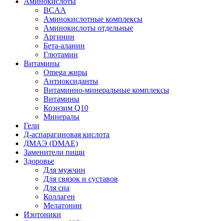
Аминокислоты
BCAA
Аминокислотные комплексы
Аминокислоты отдельные
Аргинин
Бета-аланин
Глютамин
Витамины
Omega жиры
Антиоксиданты
Витаминно-минеральные комплексы
Витамины
Коэнзим Q10
Минералы
Гели
Д-аспарагиновая кислота
ДМАЭ (DMAE)
Заменители пищи
Здоровье
Для мужчин
Для связок и суставов
Для сна
Коллаген
Мелатонин
Изотоники