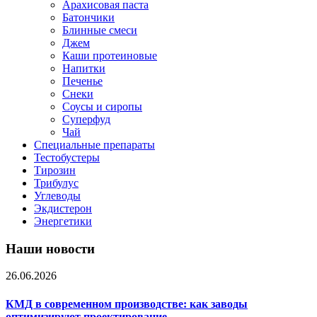
Арахисовая паста
Батончики
Блинные смеси
Джем
Каши протеиновые
Напитки
Печенье
Снеки
Соусы и сиропы
Суперфуд
Чай
Специальные препараты
Тестобустеры
Тирозин
Трибулус
Углеводы
Экдистерон
Энергетики
Наши новости
26.06.2026
КМД в современном производстве: как заводы
оптимизируют проектирование