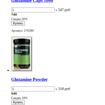
Glutamine Caps 1000
547
руб
x
740
Скидка 26%
Артикул: 276589
Glutamine Powder
518
руб
x
640
Скидка 19%