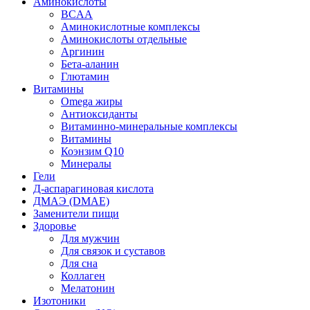
Аминокислоты
BCAA
Аминокислотные комплексы
Аминокислоты отдельные
Аргинин
Бета-аланин
Глютамин
Витамины
Omega жиры
Антиоксиданты
Витаминно-минеральные комплексы
Витамины
Коэнзим Q10
Минералы
Гели
Д-аспарагиновая кислота
ДМАЭ (DMAE)
Заменители пищи
Здоровье
Для мужчин
Для связок и суставов
Для сна
Коллаген
Мелатонин
Изотоники