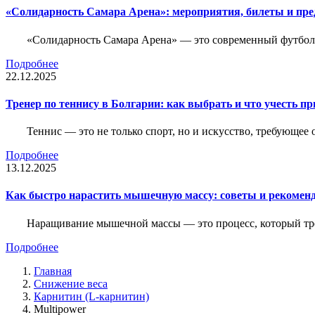
«Солидарность Самара Арена»: мероприятия, билеты и пр
«Солидарность Самара Арена» — это современный футболь
Подробнее
22.12.2025
Тренер по теннису в Болгарии: как выбрать и что учесть п
Теннис — это не только спорт, но и искусство, требующее
Подробнее
13.12.2025
Как быстро нарастить мышечную массу: советы и рекомен
Наращивание мышечной массы — это процесс, который тре
Подробнее
Главная
Снижение веса
Карнитин (L-карнитин)
Multipower