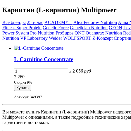
Карнитин (L-карнитин) Multipower
Все бренды
25-й час
ACADEMY-T
Alex Fedorov Nutrition
Anna N
Fitness Super Protein
Genetic Force
Geneticlab Nutrition
GEON
Lev
Power System
Pro Nutrition
ProSupps
QNT
Quamtrax Nutrition
Red
Nutrition
VP Laboratory
Weider
WOLFSPORT
Z-Konzept
Спортив
L-Carnitine Concentrate
2 056
руб
x
2 260
Скидка 9%
Артикул: 349397
Вы можете купить Карнитин (L-карнитин) Multipower недорого
Multipower с описаниями, а также подробные технические хар
гарантией и доставкой.