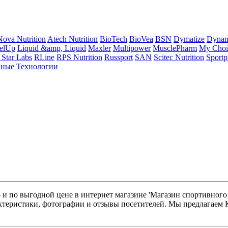
ova Nutrition
Atech Nutrition
BioTech
BioVea
BSN
Dymatize
Dynam
elUp
Liquid &amp, Liquid
Maxler
Multipower
MusclePharm
My Choic
 Star Labs
RLine
RPS Nutrition
Russport
SAN
Scitec Nutrition
Sportp
ные Технологии
 и по выгодной цене в интернет магазине 'Магазин спортивного
актеристики, фотографии и отзывы посетителей. Мы предлагаем