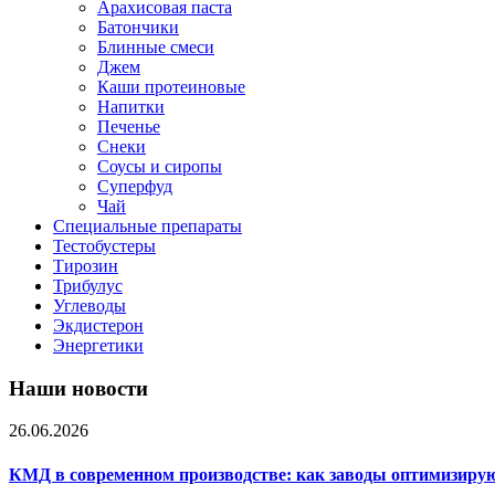
Арахисовая паста
Батончики
Блинные смеси
Джем
Каши протеиновые
Напитки
Печенье
Снеки
Соусы и сиропы
Суперфуд
Чай
Специальные препараты
Тестобустеры
Тирозин
Трибулус
Углеводы
Экдистерон
Энергетики
Наши новости
26.06.2026
КМД в современном производстве: как заводы оптимизиру