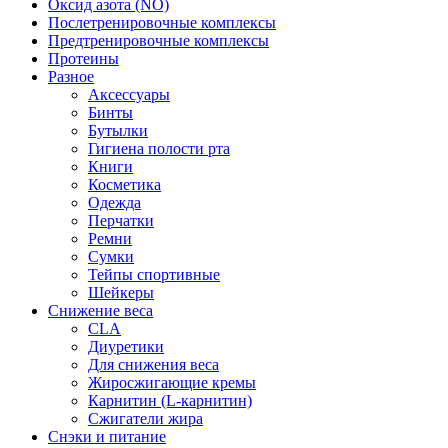
Оксид азота (NO)
Послетренировочные комплексы
Предтренировочные комплексы
Протеины
Разное
Аксессуары
Бинты
Бутылки
Гигиена полости рта
Книги
Косметика
Одежда
Перчатки
Ремни
Сумки
Тейпы спортивные
Шейкеры
Снижение веса
CLA
Диуретики
Для снижения веса
Жиросжигающие кремы
Карнитин (L-карнитин)
Сжигатели жира
Снэки и питание