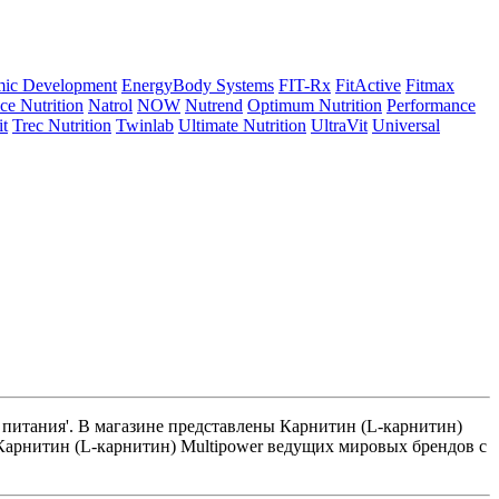
ic Development
EnergyBody Systems
FIT-Rx
FitActive
Fitmax
e Nutrition
Natrol
NOW
Nutrend
Optimum Nutrition
Performance
it
Trec Nutrition
Twinlab
Ultimate Nutrition
UltraVit
Universal
 питания'. В магазине представлены Карнитин (L-карнитин)
 Карнитин (L-карнитин) Multipower ведущих мировых брендов с