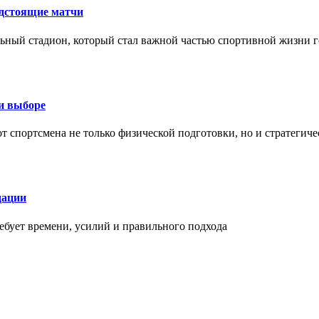
едстоящие матчи
ный стадион, который стал важной частью спортивной жизни г
ри выборе
 от спортсмена не только физической подготовки, но и стратеги
дации
бует времени, усилий и правильного подхода