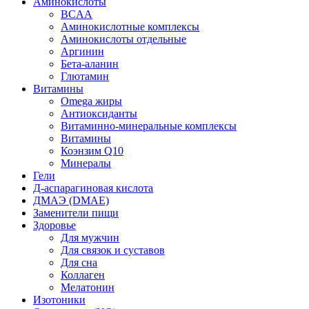
Аминокислоты
BCAA
Аминокислотные комплексы
Аминокислоты отдельные
Аргинин
Бета-аланин
Глютамин
Витамины
Omega жиры
Антиоксиданты
Витаминно-минеральные комплексы
Витамины
Коэнзим Q10
Минералы
Гели
Д-аспарагиновая кислота
ДМАЭ (DMAE)
Заменители пищи
Здоровье
Для мужчин
Для связок и суставов
Для сна
Коллаген
Мелатонин
Изотоники