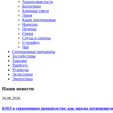
Арахисовая паста
Батончики
Блинные смеси
Джем
Каши протеиновые
Напитки
Печенье
Снеки
Соусы и сиропы
Суперфуд
Чай
Специальные препараты
Тестобустеры
Тирозин
Трибулус
Углеводы
Экдистерон
Энергетики
Наши новости
26.06.2026
КМД в современном производстве: как заводы оптимизиру