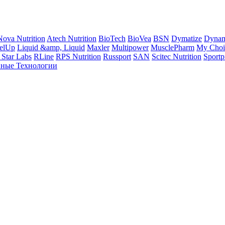
ova Nutrition
Atech Nutrition
BioTech
BioVea
BSN
Dymatize
Dynam
elUp
Liquid &amp, Liquid
Maxler
Multipower
MusclePharm
My Choic
 Star Labs
RLine
RPS Nutrition
Russport
SAN
Scitec Nutrition
Sportp
ные Технологии