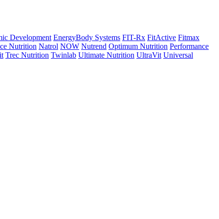
ic Development
EnergyBody Systems
FIT-Rx
FitActive
Fitmax
e Nutrition
Natrol
NOW
Nutrend
Optimum Nutrition
Performance
it
Trec Nutrition
Twinlab
Ultimate Nutrition
UltraVit
Universal