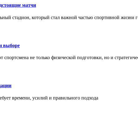
едстоящие матчи
ный стадион, который стал важной частью спортивной жизни г
ри выборе
 от спортсмена не только физической подготовки, но и стратеги
дации
бует времени, усилий и правильного подхода