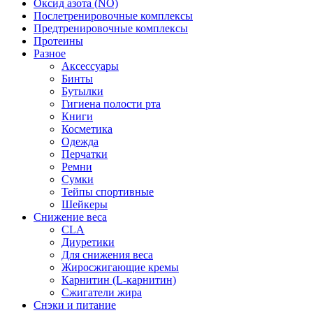
Оксид азота (NO)
Послетренировочные комплексы
Предтренировочные комплексы
Протеины
Разное
Аксессуары
Бинты
Бутылки
Гигиена полости рта
Книги
Косметика
Одежда
Перчатки
Ремни
Сумки
Тейпы спортивные
Шейкеры
Снижение веса
CLA
Диуретики
Для снижения веса
Жиросжигающие кремы
Карнитин (L-карнитин)
Сжигатели жира
Снэки и питание