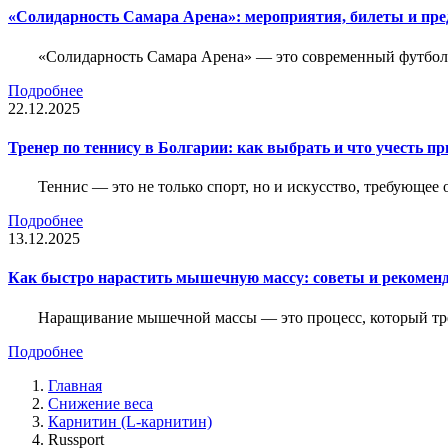
«Солидарность Самара Арена»: мероприятия, билеты и пр
«Солидарность Самара Арена» — это современный футболь
Подробнее
22.12.2025
Тренер по теннису в Болгарии: как выбрать и что учесть п
Теннис — это не только спорт, но и искусство, требующее
Подробнее
13.12.2025
Как быстро нарастить мышечную массу: советы и рекомен
Наращивание мышечной массы — это процесс, который тре
Подробнее
Главная
Снижение веса
Карнитин (L-карнитин)
Russport