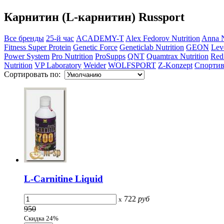
Карнитин (L-карнитин) Russport
Все бренды
25-й час
ACADEMY-T
Alex Fedorov Nutrition
Anna N
Fitness Super Protein
Genetic Force
Geneticlab Nutrition
GEON
Lev
Power System
Pro Nutrition
ProSupps
QNT
Quamtrax Nutrition
Red
Nutrition
VP Laboratory
Weider
WOLFSPORT
Z-Konzept
Спортив
Сортировать по:
L-Carnitine Liquid
722
руб
x
950
Скидка 24%