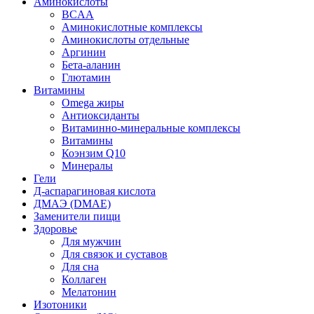
Аминокислоты
BCAA
Аминокислотные комплексы
Аминокислоты отдельные
Аргинин
Бета-аланин
Глютамин
Витамины
Omega жиры
Антиоксиданты
Витаминно-минеральные комплексы
Витамины
Коэнзим Q10
Минералы
Гели
Д-аспарагиновая кислота
ДМАЭ (DMAE)
Заменители пищи
Здоровье
Для мужчин
Для связок и суставов
Для сна
Коллаген
Мелатонин
Изотоники