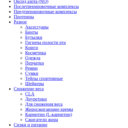
Оксид азота (NO)
Послетренировочные комплексы
Предтренировочные комплексы
Протеины
Разное
Аксессуары
Бинты
Бутылки
Гигиена полости рта
Книги
Косметика
Одежда
Перчатки
Ремни
Сумки
Тейпы спортивные
Шейкеры
Снижение веса
CLA
Диуретики
Для снижения веса
Жиросжигающие кремы
Карнитин (L-карнитин)
Сжигатели жира
Снэки и питание