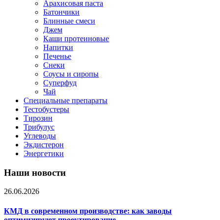
Арахисовая паста
Батончики
Блинные смеси
Джем
Каши протеиновые
Напитки
Печенье
Снеки
Соусы и сиропы
Суперфуд
Чай
Специальные препараты
Тестобустеры
Тирозин
Трибулус
Углеводы
Экдистерон
Энергетики
Наши новости
26.06.2026
КМД в современном производстве: как заводы
оптимизируют проектирование