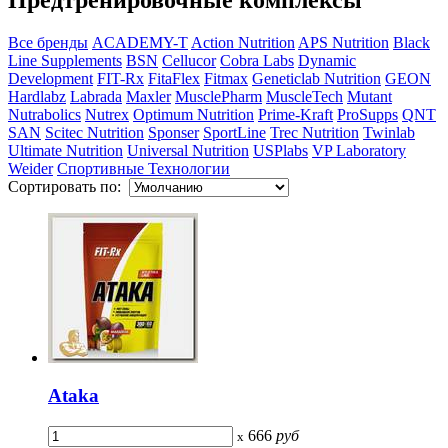
Все бренды
ACADEMY-T
Action Nutrition
APS Nutrition
Black
Line Supplements
BSN
Cellucor
Cobra Labs
Dynamic
Development
FIT-Rx
FitaFlex
Fitmax
Geneticlab Nutrition
GEON
Hardlabz
Labrada
Maxler
MusclePharm
MuscleTech
Mutant
Nutrabolics
Nutrex
Optimum Nutrition
Prime-Kraft
ProSupps
QNT
SAN
Scitec Nutrition
Sponser
SportLine
Trec Nutrition
Twinlab
Ultimate Nutrition
Universal Nutrition
USPlabs
VP Laboratory
Weider
Спортивные Технологии
Сортировать по:
Ataka
666
руб
x