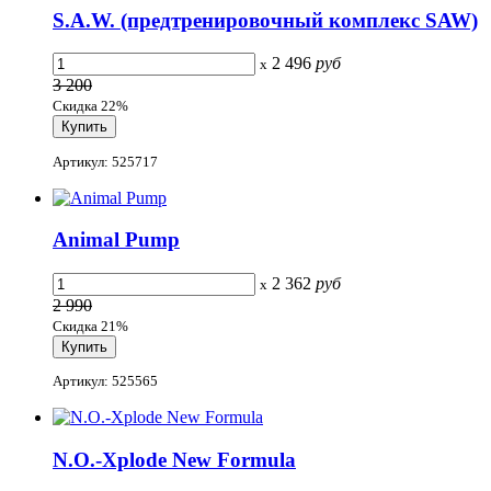
S.A.W. (предтренировочный комплекс SAW)
2 496
руб
x
3 200
Скидка 22%
Артикул: 525717
Animal Pump
2 362
руб
x
2 990
Скидка 21%
Артикул: 525565
N.O.-Xplode New Formula