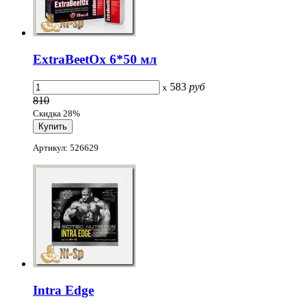
ExtraBeetOx 6*50 мл
583
руб
x
810
Скидка 28%
Артикул: 526629
Intra Edge