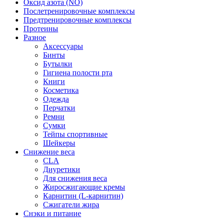
Оксид азота (NO)
Послетренировочные комплексы
Предтренировочные комплексы
Протеины
Разное
Аксессуары
Бинты
Бутылки
Гигиена полости рта
Книги
Косметика
Одежда
Перчатки
Ремни
Сумки
Тейпы спортивные
Шейкеры
Снижение веса
CLA
Диуретики
Для снижения веса
Жиросжигающие кремы
Карнитин (L-карнитин)
Сжигатели жира
Снэки и питание