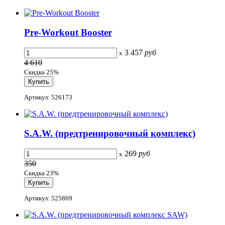
Pre-Workout Booster
3 457
руб
x
4 610
Скидка 25%
Артикул: 526173
S.A.W. (предтренировочный комплекс)
269
руб
x
350
Скидка 23%
Артикул: 525869