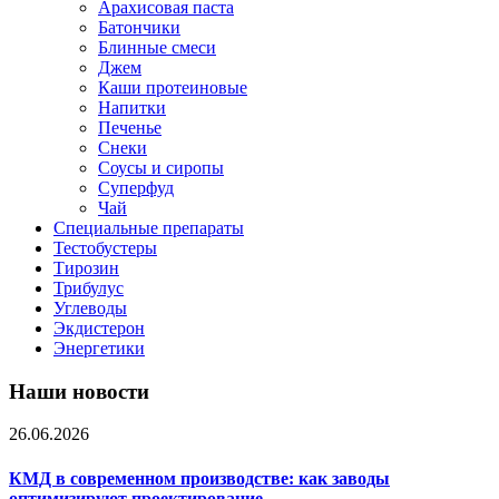
Арахисовая паста
Батончики
Блинные смеси
Джем
Каши протеиновые
Напитки
Печенье
Снеки
Соусы и сиропы
Суперфуд
Чай
Специальные препараты
Тестобустеры
Тирозин
Трибулус
Углеводы
Экдистерон
Энергетики
Наши новости
26.06.2026
КМД в современном производстве: как заводы
оптимизируют проектирование