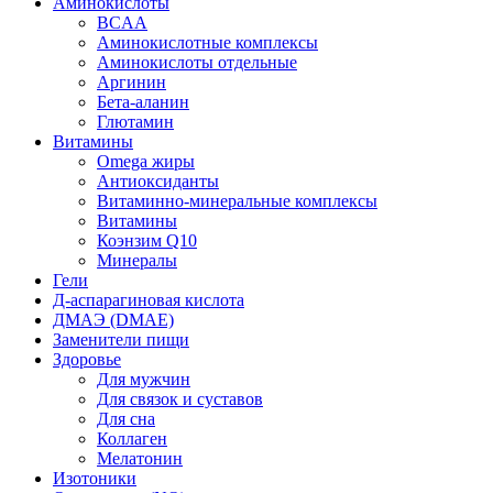
Аминокислоты
BCAA
Аминокислотные комплексы
Аминокислоты отдельные
Аргинин
Бета-аланин
Глютамин
Витамины
Omega жиры
Антиоксиданты
Витаминно-минеральные комплексы
Витамины
Коэнзим Q10
Минералы
Гели
Д-аспарагиновая кислота
ДМАЭ (DMAE)
Заменители пищи
Здоровье
Для мужчин
Для связок и суставов
Для сна
Коллаген
Мелатонин
Изотоники