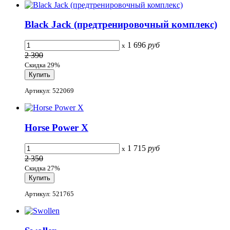
Black Jack (предтренировочный комплекс)
1 696
руб
x
2 390
Скидка 29%
Артикул: 522069
Horse Power X
1 715
руб
x
2 350
Скидка 27%
Артикул: 521765