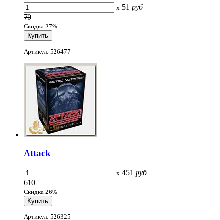
51
руб
x
70
Скидка 27%
Артикул: 526477
Attack
451
руб
x
610
Скидка 26%
Артикул: 526325