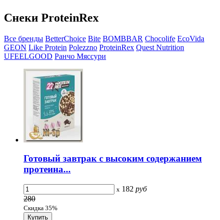
Снеки ProteinRex
Все бренды
BetterChoice
Bite
BOMBBAR
Chocolife
EcoVida
GEON
Like Protein
Polezzno
ProteinRex
Quest Nutrition
UFEELGOOD
Ранчо Мяссури
Готовый завтрак с высоким содержанием
протеина...
182
руб
x
280
Скидка 35%