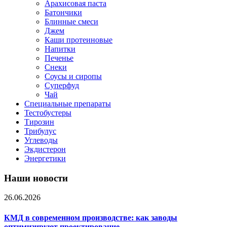
Арахисовая паста
Батончики
Блинные смеси
Джем
Каши протеиновые
Напитки
Печенье
Снеки
Соусы и сиропы
Суперфуд
Чай
Специальные препараты
Тестобустеры
Тирозин
Трибулус
Углеводы
Экдистерон
Энергетики
Наши новости
26.06.2026
КМД в современном производстве: как заводы
оптимизируют проектирование