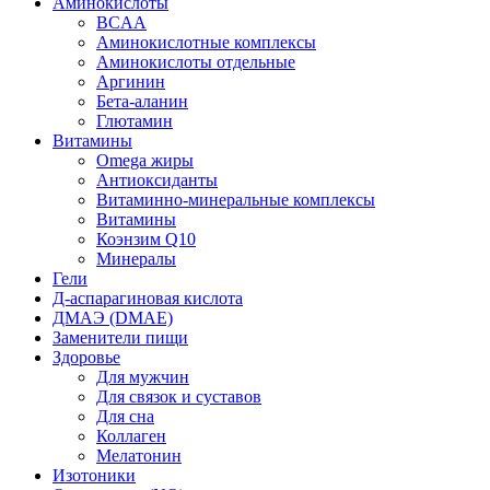
Аминокислоты
BCAA
Аминокислотные комплексы
Аминокислоты отдельные
Аргинин
Бета-аланин
Глютамин
Витамины
Omega жиры
Антиоксиданты
Витаминно-минеральные комплексы
Витамины
Коэнзим Q10
Минералы
Гели
Д-аспарагиновая кислота
ДМАЭ (DMAE)
Заменители пищи
Здоровье
Для мужчин
Для связок и суставов
Для сна
Коллаген
Мелатонин
Изотоники