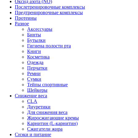
Оксид азота (NO)
Послетренировочные комплексы
Предтренировочные комплексы
Протеины
Разное
Аксессуары
Бинты
Бутылки
Гигиена полости рта
Книги
Косметика
Одежда
Перчатки
Ремни
Сумки
Тейпы спортивные
Шейкеры
Снижение веса
CLA
Диуретики
Для снижения веса
Жиросжигающие кремы
Карнитин (L-карнитин)
Сжигатели жира
Снэки и питание