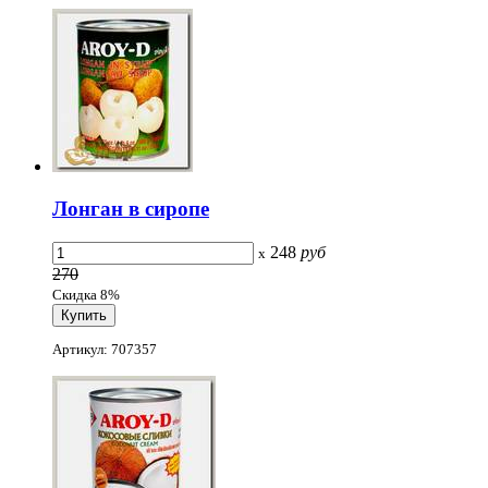
Лонган в сиропе
248
руб
x
270
Скидка 8%
Артикул: 707357