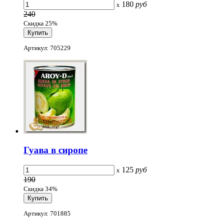
180
руб
x
240
Скидка 25%
Артикул: 705229
Гуава в сиропе
125
руб
x
190
Скидка 34%
Артикул: 701885