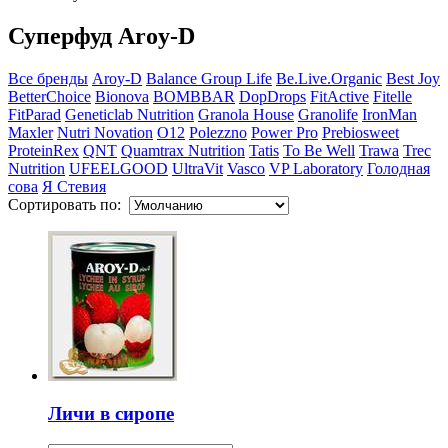
Суперфуд Aroy-D
Все бренды
Aroy-D
Balance Group Life
Be.Live.Organic
Best Joy
BetterChoice
Bionova
BOMBBAR
DopDrops
FitActive
Fitelle
FitParad
Geneticlab Nutrition
Granola House
Granolife
IronMan
Maxler
Nutri Novation
O12
Polezzno
Power Pro
Prebiosweet
ProteinRex
QNT
Quamtrax Nutrition
Tatis
To Be Well
Trawa
Trec
Nutrition
UFEELGOOD
UltraVit
Vasco
VP Laboratory
Голодная
сова
Я Стевия
Сортировать по:
Личи в сиропе