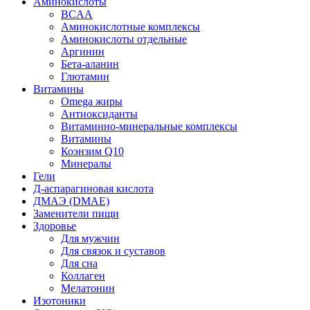
Аминокислоты
BCAA
Аминокислотные комплексы
Аминокислоты отдельные
Аргинин
Бета-аланин
Глютамин
Витамины
Omega жиры
Антиоксиданты
Витаминно-минеральные комплексы
Витамины
Коэнзим Q10
Минералы
Гели
Д-аспарагиновая кислота
ДМАЭ (DMAE)
Заменители пищи
Здоровье
Для мужчин
Для связок и суставов
Для сна
Коллаген
Мелатонин
Изотоники