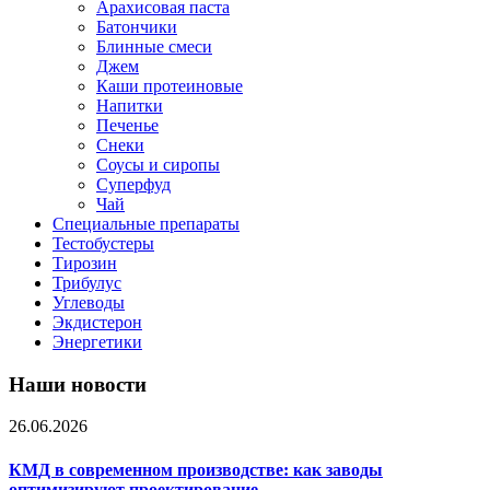
Арахисовая паста
Батончики
Блинные смеси
Джем
Каши протеиновые
Напитки
Печенье
Снеки
Соусы и сиропы
Суперфуд
Чай
Специальные препараты
Тестобустеры
Тирозин
Трибулус
Углеводы
Экдистерон
Энергетики
Наши новости
26.06.2026
КМД в современном производстве: как заводы
оптимизируют проектирование