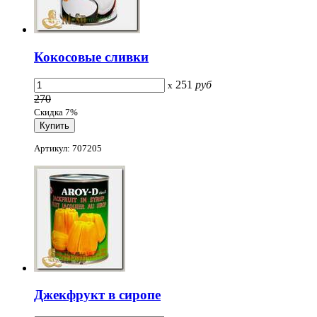
Кокосовые cливки
251
руб
x
270
Скидка 7%
Артикул: 707205
Джекфрукт в сиропе