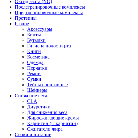
Оксид азота (NO)
Послетренировочные комплексы
Предтренировочные комплексы
Протеины
Разное
Аксессуары
Бинты
Бутылки
Гигиена полости рта
Книги
Косметика
Одежда
Перчатки
Ремни
Сумки
Тейпы спортивные
Шейкеры
Снижение веса
CLA
Диуретики
Для снижения веса
Жиросжигающие кремы
Карнитин (L-карнитин)
Сжигатели жира
Снэки и питание