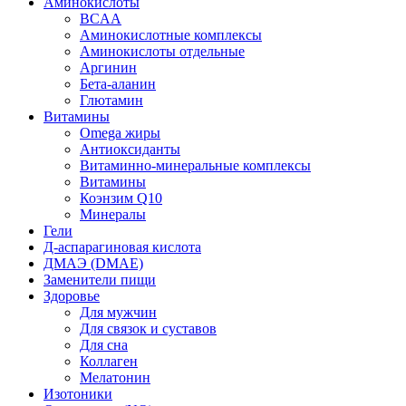
Аминокислоты
BCAA
Аминокислотные комплексы
Аминокислоты отдельные
Аргинин
Бета-аланин
Глютамин
Витамины
Omega жиры
Антиоксиданты
Витаминно-минеральные комплексы
Витамины
Коэнзим Q10
Минералы
Гели
Д-аспарагиновая кислота
ДМАЭ (DMAE)
Заменители пищи
Здоровье
Для мужчин
Для связок и суставов
Для сна
Коллаген
Мелатонин
Изотоники