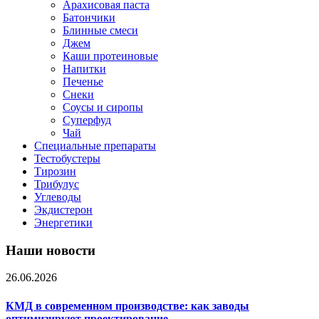
Арахисовая паста
Батончики
Блинные смеси
Джем
Каши протеиновые
Напитки
Печенье
Снеки
Соусы и сиропы
Суперфуд
Чай
Специальные препараты
Тестобустеры
Тирозин
Трибулус
Углеводы
Экдистерон
Энергетики
Наши новости
26.06.2026
КМД в современном производстве: как заводы
оптимизируют проектирование