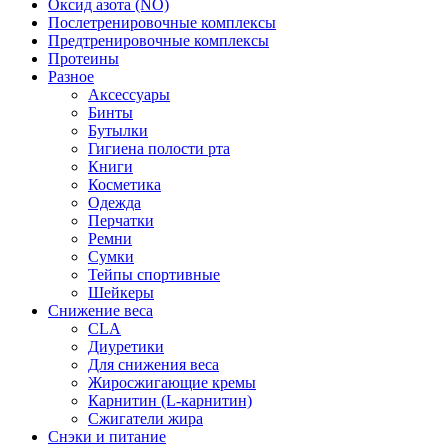
Оксид азота (NO)
Послетренировочные комплексы
Предтренировочные комплексы
Протеины
Разное
Аксессуары
Бинты
Бутылки
Гигиена полости рта
Книги
Косметика
Одежда
Перчатки
Ремни
Сумки
Тейпы спортивные
Шейкеры
Снижение веса
CLA
Диуретики
Для снижения веса
Жиросжигающие кремы
Карнитин (L-карнитин)
Сжигатели жира
Снэки и питание