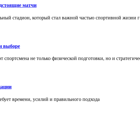
едстоящие матчи
ный стадион, который стал важной частью спортивной жизни г
ри выборе
 от спортсмена не только физической подготовки, но и стратеги
дации
бует времени, усилий и правильного подхода