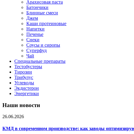
Арахисовая паста
Батончики
Блинные смеси
Джем
Каши протеиновые
Напитки
Печенье
Снеки
Соусы и сиропы
Суперфуд
Чай
Специальные препараты
Тестобустеры
Тирозин
Трибулус
Углеводы
Экдистерон
Энергетики
Наши новости
26.06.2026
КМД в современном производстве: как заводы оптимизиру