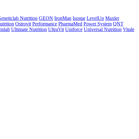
eneticlab Nutrition
GEON
IronMan
Isostar
LevelUp
Maxler
trition
Ostrovit
Performance
PharmaMed
Power System
QNT
inlab
Ultimate Nutrition
UltraVit
Uniforce
Universal Nutrition
Vitale