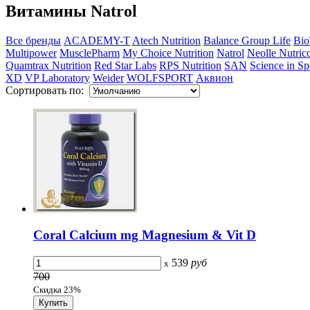
Витамины Natrol
Все бренды
ACADEMY-T
Atech Nutrition
Balance Group Life
Bio
Multipower
MusclePharm
My Choice Nutrition
Natrol
Neolle Nutric
Quamtrax Nutrition
Red Star Labs
RPS Nutrition
SAN
Science in Sp
XD
VP Laboratory
Weider
WOLFSPORT
Аквион
Сортировать по:
Coral Calcium mg Magnesium & Vit D
539
руб
x
700
Скидка 23%