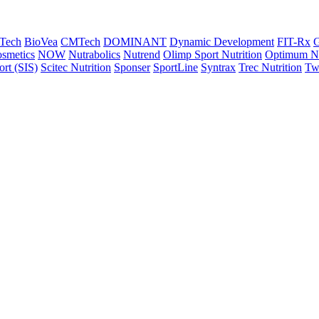
Tech
BioVea
CMTech
DOMINANT
Dynamic Development
FIT-Rx
G
osmetics
NOW
Nutrabolics
Nutrend
Olimp Sport Nutrition
Optimum Nu
ort (SIS)
Scitec Nutrition
Sponser
SportLine
Syntrax
Trec Nutrition
Tw