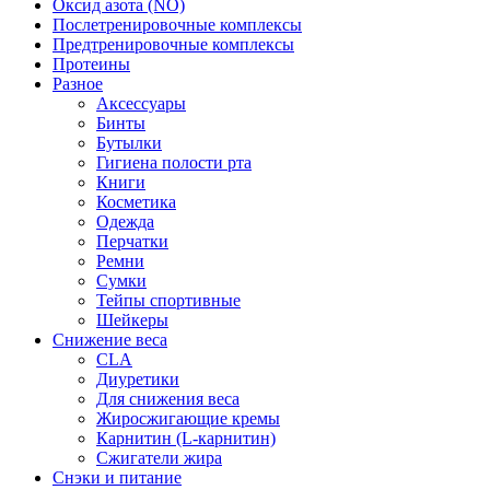
Оксид азота (NO)
Послетренировочные комплексы
Предтренировочные комплексы
Протеины
Разное
Аксессуары
Бинты
Бутылки
Гигиена полости рта
Книги
Косметика
Одежда
Перчатки
Ремни
Сумки
Тейпы спортивные
Шейкеры
Снижение веса
CLA
Диуретики
Для снижения веса
Жиросжигающие кремы
Карнитин (L-карнитин)
Сжигатели жира
Снэки и питание