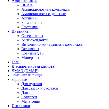
Аминокислоты
BCAA
Аминокислотные комплексы
Аминокислоты отдельные
Аргинин
Бета-аланин
Глютамин
Витамины
Omega жиры
Антиоксиданты
Витаминно-минеральные комплексы
Витамины
Коэнзим Q10
Минералы
Гели
Д-аспарагиновая кислота
ДМАЭ (DMAE)
Заменители пищи
Здоровье
Для мужчин
Для связок и суставов
Для сна
Коллаген
Мелатонин
Изотоники