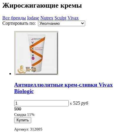
Жиросжигающие кремы
Все бренды
Iodase
Nutrex
Sculpt
Vivax
Сортировать по:
Антицеллюлитные крем-сливки Vivax
Biologic
525
руб
x
590
Скидка 11%
Артикул: 312005