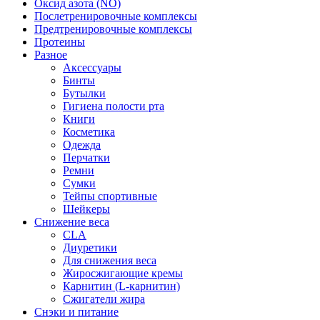
Оксид азота (NO)
Послетренировочные комплексы
Предтренировочные комплексы
Протеины
Разное
Аксессуары
Бинты
Бутылки
Гигиена полости рта
Книги
Косметика
Одежда
Перчатки
Ремни
Сумки
Тейпы спортивные
Шейкеры
Снижение веса
CLA
Диуретики
Для снижения веса
Жиросжигающие кремы
Карнитин (L-карнитин)
Сжигатели жира
Снэки и питание