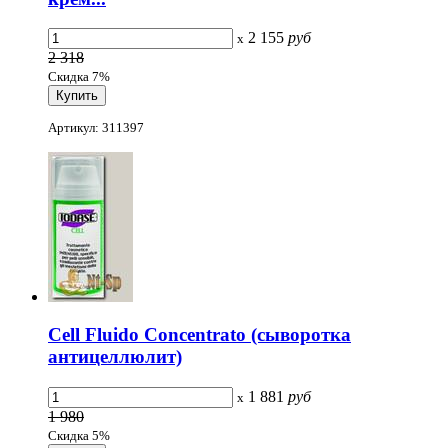
2 155
руб
x
2 318
Скидка 7%
Артикул: 311397
Cell Fluido Concentrato (сыворотка
антицеллюлит)
1 881
руб
x
1 980
Скидка 5%