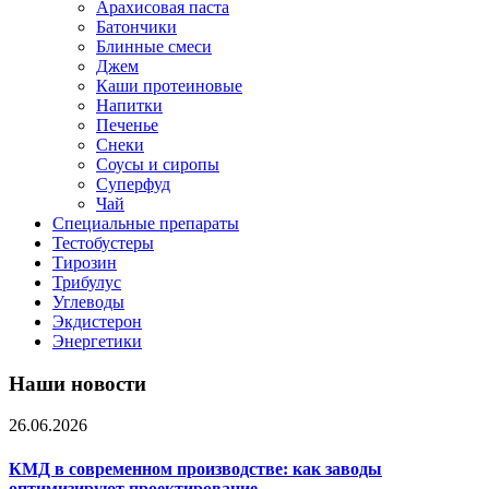
Арахисовая паста
Батончики
Блинные смеси
Джем
Каши протеиновые
Напитки
Печенье
Снеки
Соусы и сиропы
Суперфуд
Чай
Специальные препараты
Тестобустеры
Тирозин
Трибулус
Углеводы
Экдистерон
Энергетики
Наши новости
26.06.2026
КМД в современном производстве: как заводы
оптимизируют проектирование