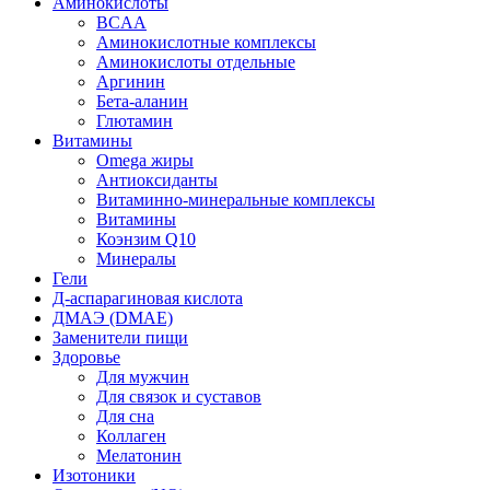
Аминокислоты
BCAA
Аминокислотные комплексы
Аминокислоты отдельные
Аргинин
Бета-аланин
Глютамин
Витамины
Omega жиры
Антиоксиданты
Витаминно-минеральные комплексы
Витамины
Коэнзим Q10
Минералы
Гели
Д-аспарагиновая кислота
ДМАЭ (DMAE)
Заменители пищи
Здоровье
Для мужчин
Для связок и суставов
Для сна
Коллаген
Мелатонин
Изотоники