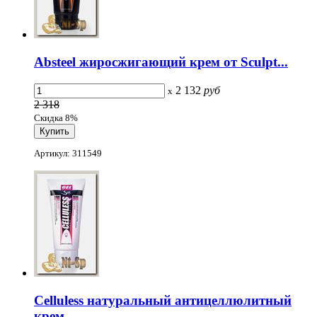
Absteel жиросжигающий крем от Sculpt...
2 132
руб
x
2 318
Скидка 8%
Артикул: 311549
Celluless натуральный антицеллюлитный
крем...