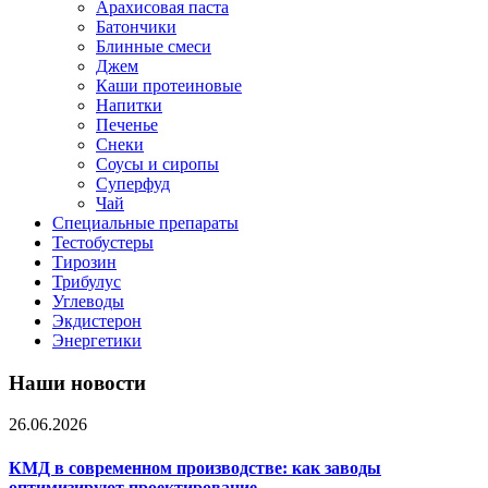
Арахисовая паста
Батончики
Блинные смеси
Джем
Каши протеиновые
Напитки
Печенье
Снеки
Соусы и сиропы
Суперфуд
Чай
Специальные препараты
Тестобустеры
Тирозин
Трибулус
Углеводы
Экдистерон
Энергетики
Наши новости
26.06.2026
КМД в современном производстве: как заводы
оптимизируют проектирование