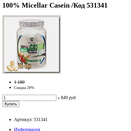
100% Micellar Casein /Код 531341
1 180
Скидка 28%
849
руб
x
Артикул: 531341
Информация