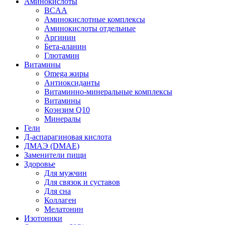
Аминокислоты
BCAA
Аминокислотные комплексы
Аминокислоты отдельные
Аргинин
Бета-аланин
Глютамин
Витамины
Omega жиры
Антиоксиданты
Витаминно-минеральные комплексы
Витамины
Коэнзим Q10
Минералы
Гели
Д-аспарагиновая кислота
ДМАЭ (DMAE)
Заменители пищи
Здоровье
Для мужчин
Для связок и суставов
Для сна
Коллаген
Мелатонин
Изотоники