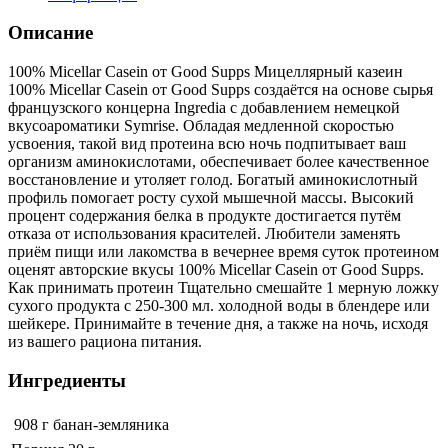
Описание
100% Micellar Casein от Good Supps Мицеллярный казеин
100% Micellar Casein от Good Supps создаётся на основе сырья
французского концерна Ingredia с добавлением немецкой
вкусоароматики Symrise. Обладая медленной скоростью
усвоения, такой вид протеина всю ночь подпитывает ваш
организм аминокислотами, обеспечивает более качественное
восстановление и утоляет голод. Богатый аминокислотный
профиль помогает росту сухой мышечной массы. Высокий
процент содержания белка в продукте достигается путём
отказа от использования красителей. Любители заменять
приём пищи или лакомства в вечернее время суток протеином
оценят авторские вкусы 100% Micellar Casein от Good Supps.
Как принимать протеин Тщательно смешайте 1 мерную ложку
сухого продукта с 250-300 мл. холодной воды в блендере или
шейкере. Принимайте в течение дня, а также на ночь, исходя
из вашего рациона питания.
Ингредиенты
908 г
банан-земляника