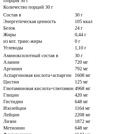
Порция 30 г
Количество порций 30 г
Состав в
30 г
Энергетическая ценность
105 ккал
Белок
24 г
Жиры
0,44 г
из кот. транс-жиры
0 г
Углеводы
1,10 г
Аминоксилотный состав в
30 г
Аланин
720 мг
Аргинин
792 мг
Аспаргиновая кислота+аспаргин
1608 мг
Цистин
125 мг
Глютаминовая кислота+глютамин
4968 мг
Глицин
420 мг
Гистидин
648 мг
Изолейцин
1164 мг
Лейцин
2208 мг
Лизин
1872 мг
Метионин
648 мг