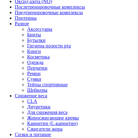
Оксид азота (NO)
Послетренировочные комплексы
Предтренировочные комплексы
Протеины
Разное
Аксессуары
Бинты
Бутылки
Гигиена полости рта
Книги
Косметика
Одежда
Перчатки
Ремни
Сумки
Тейпы спортивные
Шейкеры
Снижение веса
CLA
Диуретики
Для снижения веса
Жиросжигающие кремы
Карнитин (L-карнитин)
Сжигатели жира
Снэки и питание