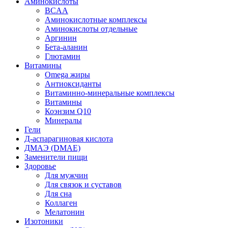
Аминокислоты
BCAA
Аминокислотные комплексы
Аминокислоты отдельные
Аргинин
Бета-аланин
Глютамин
Витамины
Omega жиры
Антиоксиданты
Витаминно-минеральные комплексы
Витамины
Коэнзим Q10
Минералы
Гели
Д-аспарагиновая кислота
ДМАЭ (DMAE)
Заменители пищи
Здоровье
Для мужчин
Для связок и суставов
Для сна
Коллаген
Мелатонин
Изотоники