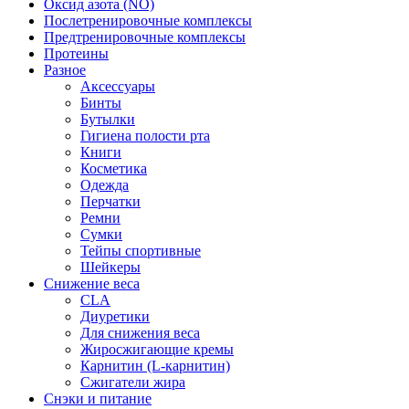
Оксид азота (NO)
Послетренировочные комплексы
Предтренировочные комплексы
Протеины
Разное
Аксессуары
Бинты
Бутылки
Гигиена полости рта
Книги
Косметика
Одежда
Перчатки
Ремни
Сумки
Тейпы спортивные
Шейкеры
Снижение веса
CLA
Диуретики
Для снижения веса
Жиросжигающие кремы
Карнитин (L-карнитин)
Сжигатели жира
Снэки и питание