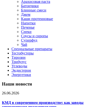
Арахисовая паста
Батончики
Блинные смеси
Джем
Каши протеиновые
Напитки
Печенье
Снеки
Соусы и сиропы
Суперфуд
Чай
Специальные препараты
Тестобустеры
Тирозин
Трибулус
Углеводы
Экдистерон
Энергетики
Наши новости
26.06.2026
КМД в современном производстве: как заводы
оптимизируют проектирование