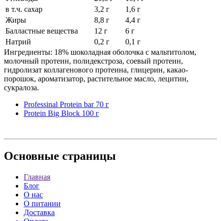
в т.ч. сахар
3,2 г
1,6 г
Жиры
8,8 г
4,4 г
Балластные вещества
12 г
6 г
Натрий
0,2 г
0,1 г
Ингредиенты: 18% шоколадная оболочка с мальтитолом,
молочный протеин, полидекстроза, соевый протеин,
гидролизат коллагенового протеина, глицерин, какао-
порошок, ароматизатор, растительное масло, лецитин,
сукралоза.
Professinal Protein bar 70 г
Protein Big Block 100 г
Основные
страницы
Главная
Блог
О нас
О питании
Доставка