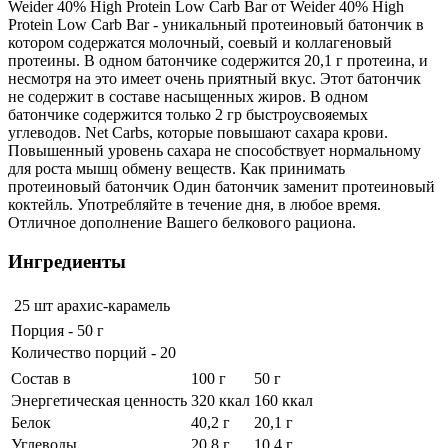
Weider 40% High Protein Low Carb Bar от Weider 40% High
Protein Low Carb Bar - уникальный протеиновый батончик в
котором содержатся молочный, соевый и коллагеновый
протеины. В одном батончике содержится 20,1 г протеина, и
несмотря на это имеет очень приятный вкус. Этот батончик
не содержит в составе насыщенных жиров. В одном
батончике содержится только 2 гр быстроусвояемых
углеводов. Net Carbs, которые повышают сахара крови.
Повышенный уровень сахара не способствует нормальному
для роста мышц обмену веществ. Как принимать
протеиновый батончик Один батончик заменит протеиновый
коктейль. Употребляйте в течение дня, в любое время.
Отличное дополнение Вашего белкового рациона.
Ингредиенты
25 шт
арахис-карамель
Порция - 50 г
Количество порций - 20
Состав в
100 г
50 г
Энергетическая ценность
320 ккал
160 ккал
Белок
40,2 г
20,1 г
Углеводы
20,8 г
10,4 г