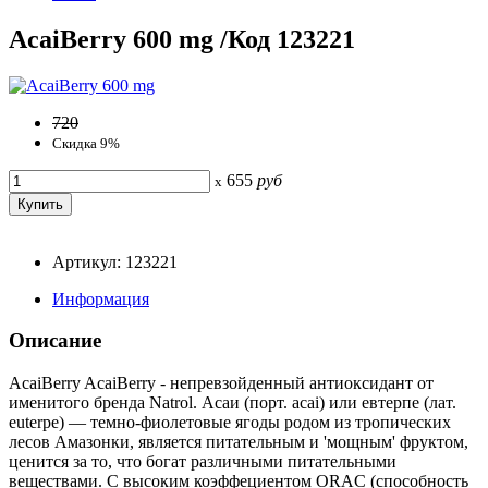
AcaiBerry 600 mg /Код 123221
720
Скидка 9%
655
руб
x
Артикул: 123221
Информация
Описание
AcaiBerry AcaiBerry - непревзойденный антиоксидант от
именитого бренда Natrol. Асаи (порт. acai) или евтерпе (лат.
euterpe) — темно-фиолетовые ягоды родом из тропических
лесов Амазонки, является питательным и 'мощным' фруктом,
ценится за то, что богат различными питательными
веществами. С высоким коэффециентом ORAC (способность