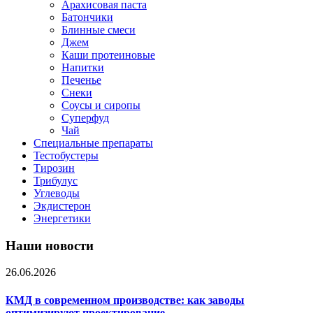
Арахисовая паста
Батончики
Блинные смеси
Джем
Каши протеиновые
Напитки
Печенье
Снеки
Соусы и сиропы
Суперфуд
Чай
Специальные препараты
Тестобустеры
Тирозин
Трибулус
Углеводы
Экдистерон
Энергетики
Наши новости
26.06.2026
КМД в современном производстве: как заводы
оптимизируют проектирование