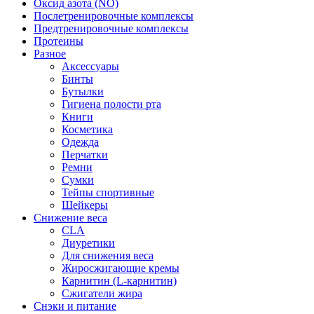
Оксид азота (NO)
Послетренировочные комплексы
Предтренировочные комплексы
Протеины
Разное
Аксессуары
Бинты
Бутылки
Гигиена полости рта
Книги
Косметика
Одежда
Перчатки
Ремни
Сумки
Тейпы спортивные
Шейкеры
Снижение веса
CLA
Диуретики
Для снижения веса
Жиросжигающие кремы
Карнитин (L-карнитин)
Сжигатели жира
Снэки и питание