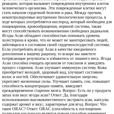
реакцию, которая вызывает повреждения внутренних клеток
человеческого организма. Эти поврежденные клетки могут
стать началом сердечной болезни и рака. Между прочим,
неконтролируемые внутренние биологические процессы, в
ходе которых употребляется кислород, который необходим для
пищеварения, кровообращения, нервной системы, также
могут способствовать возникновению свободных радикалов.
Ягоды Асаи обладают способностью понижать уровень
холестерина в крови, что не может не заинтересовать людей,
заботящихся о состоянии своей сердечнососудистой системы.
Если употреблять ягоду Асаи в качестве ежедневного
дополнения к вашему рациону, то вскоре вы заметите
потрясающие результаты и избавитесь от лишнего веса. Ягода
Асаи способна очищать организм от токсинов и замедлять
процесс старения. Асаи улучшает иммунную систему. Кожа
приобретает молодой, здоровый вид, улучшает состояние
волос и ногтей. Обеспечивает удивительную энергию,
укрепляет жизненные силы. Улучшает память, сон, повышает
способность концентрации памяти, замедляет
преждевременное старение мозга. Вопрос: Есть ли у продукта
запах или вкус ягоды асаи? Ответ: Да, благодаря
использованию высококачественого экстракта асаи, капсулы
содержат аромат и вкус, характерные для ягод. Вопрос: Что
такое ORAC? Ответ: ORAC (способность к поглощению
радикалов кислорода) является новым способом измерения