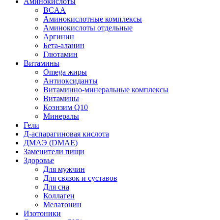
Аминокислоты
BCAA
Аминокислотные комплексы
Аминокислоты отдельные
Аргинин
Бета-аланин
Глютамин
Витамины
Omega жиры
Антиоксиданты
Витаминно-минеральные комплексы
Витамины
Коэнзим Q10
Минералы
Гели
Д-аспарагиновая кислота
ДМАЭ (DMAE)
Заменители пищи
Здоровье
Для мужчин
Для связок и суставов
Для сна
Коллаген
Мелатонин
Изотоники