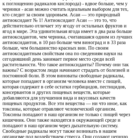
к поглощению радикалов кислорода) - вдвое больше, чем у
черники - асаи можно считать идеальным выбором для тех,
кто следит за своим здоровьем. Асаи — это природный
антиоксидант № 1! Антиоксидант Асаи — это то, что
действительно отличает эту ягоду от остальных фруктов и
ягод в мире. Эта удивительная ягода имеет в два раза больше
антиоксидантов, чем черника, считавшаяся одним из лучших
антиоксидантов, в 10 раз больше чем виноград и в 33 раза
больше, чем большинство красных вин. По своим
антиоксидантным свойствам она по сведениям науки на
сегодняшний день занимает первое место среди всей
растительности. Что такое антиоксиданты? Почему они так
важны? С возрастом люди начинают страдать от болезней и
постоянной боли. В этом виноваты свободные радикалы,
которые попадают в организм человека вместе с пищей,
которая содержит в себе остатки гербицидов, пестицидов,
консервантов и других пищевых веществ, которые
добавляются для улучшения вида и вкусовых качеств
пищевых продуктов. Все эти вещества — ни что иное, как
токсины, которые отравляют человеческий организм.
Токсины попадают в наш организм не только с пищей через
кишечник. Они также находятся в окружающей среде и
попадают в наш организм через дыхательную систему.
Свободные радикалы могут также возникать в нашем
организме под воздействием стресса. Они создают цепную