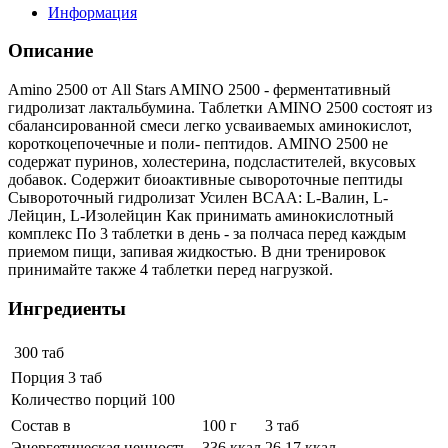
Информация
Описание
Amino 2500 от All Stars AMINO 2500 - ферментативный
гидролизат лактальбумина. Таблетки AMINO 2500 состоят из
сбалансированной смеси легко усваиваемых аминокислот,
короткоцепочечные и поли- пептидов. AMINO 2500 не
содержат пуринов, холестерина, подсластителей, вкусовых
добавок. Содержит биоактивные сывороточные пептиды
Сывороточный гидролизат Усилен BCAA: L-Валин, L-
Лейцин, L-Изолейцин Как принимать аминокислотный
комплекс По 3 таблетки в день - за полчаса перед каждым
приемом пищи, запивая жидкостью. В дни тренировок
принимайте также 4 таблетки перед нагрузкой.
Ингредиенты
300 таб
Порция 3 таб
Количество порций 100
Состав в
100 г
3 таб
Энергетическая ценность
336 ккал
26,17 ккал