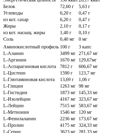
Белок
72,60 г
5,63 г
Углеводы
6,20 г
0,47 г
из кот. сахар
6,20 г
0,47 г
Жиры
2,10 г
0,17 г
из кот. насыщ. жиры
1,40 г
0,10 г
Соль
0,40 мг
0 мг
Аминокислотный профиль
100 г
3 капс
L-Аланин
3499 мг
271,67 мг
L-Аргинин
1670 мг
129,67мг
L-Аспарагиновая кислота
7812 г
606,67 мг
L-Цистеин
1590 г
123,7 мг
L-Глютаминовая кислота
13,69 г
1,06 г
L-Глицин
1263 мг
98 мг
L-Гистидин
1873 мг
145,33 мг
L-Изолейцин
4167 мг
323,67 мг
L-Лейцин
7515 мг
583,67 мг
L-Метионин
1546 мг
120 мг
L-Фенилаланин
2236 мг
173,67 мг
L-Пролин
4175 мг
324,33 мг
L-Серин
3623 мг
281,33 мг