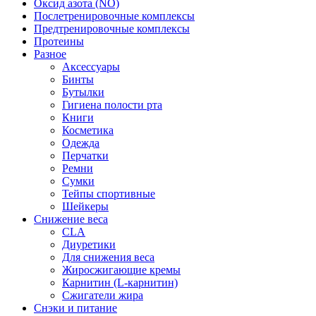
Оксид азота (NO)
Послетренировочные комплексы
Предтренировочные комплексы
Протеины
Разное
Аксессуары
Бинты
Бутылки
Гигиена полости рта
Книги
Косметика
Одежда
Перчатки
Ремни
Сумки
Тейпы спортивные
Шейкеры
Снижение веса
CLA
Диуретики
Для снижения веса
Жиросжигающие кремы
Карнитин (L-карнитин)
Сжигатели жира
Снэки и питание