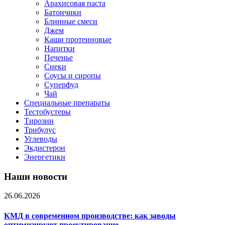
Арахисовая паста
Батончики
Блинные смеси
Джем
Каши протеиновые
Напитки
Печенье
Снеки
Соусы и сиропы
Суперфуд
Чай
Специальные препараты
Тестобустеры
Тирозин
Трибулус
Углеводы
Экдистерон
Энергетики
Наши новости
26.06.2026
КМД в современном производстве: как заводы
оптимизируют проектирование