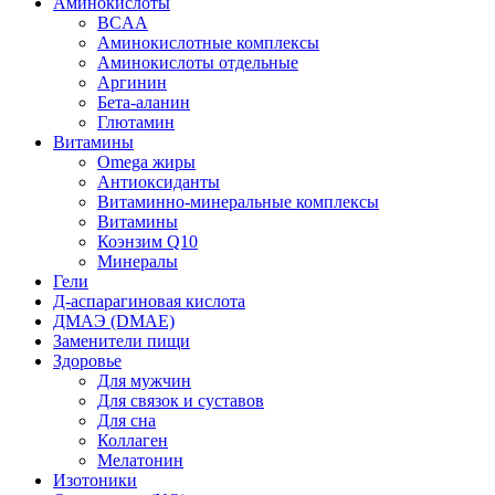
Аминокислоты
BCAA
Аминокислотные комплексы
Аминокислоты отдельные
Аргинин
Бета-аланин
Глютамин
Витамины
Omega жиры
Антиоксиданты
Витаминно-минеральные комплексы
Витамины
Коэнзим Q10
Минералы
Гели
Д-аспарагиновая кислота
ДМАЭ (DMAE)
Заменители пищи
Здоровье
Для мужчин
Для связок и суставов
Для сна
Коллаген
Мелатонин
Изотоники