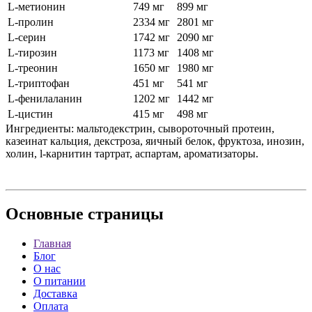
L-метионин
749 мг
899 мг
L-пролин
2334 мг
2801 мг
L-серин
1742 мг
2090 мг
L-тирозин
1173 мг
1408 мг
L-треонин
1650 мг
1980 мг
L-триптофан
451 мг
541 мг
L-фенилаланин
1202 мг
1442 мг
L-цистин
415 мг
498 мг
Ингредиенты: мальтодекстрин, сывороточный протеин,
казеинат кальция, декстроза, яичный белок, фруктоза, инозин,
холин, l-карнитин тартрат, аспартам, ароматизаторы.
Основные
страницы
Главная
Блог
О нас
О питании
Доставка
Оплата