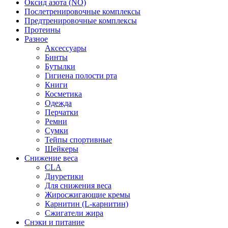
Оксид азота (NO)
Послетренировочные комплексы
Предтренировочные комплексы
Протеины
Разное
Аксессуары
Бинты
Бутылки
Гигиена полости рта
Книги
Косметика
Одежда
Перчатки
Ремни
Сумки
Тейпы спортивные
Шейкеры
Снижение веса
CLA
Диуретики
Для снижения веса
Жиросжигающие кремы
Карнитин (L-карнитин)
Сжигатели жира
Снэки и питание