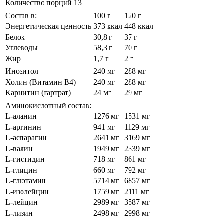
Количество порций 13
Состав в:
100 г
120 г
Энергетическая ценность
373 ккал
448 ккал
Белок
30,8 г
37 г
Углеводы
58,3 г
70 г
Жир
1,7 г
2 г
Инозитол
240 мг
288 мг
Холин (Витамин В4)
240 мг
288 мг
Карнитин (тартрат)
24 мг
29 мг
Аминокислотный состав:
L-аланин
1276 мг
1531 мг
L-аргинин
941 мг
1129 мг
L-аспарагин
2641 мг
3169 мг
L-валин
1949 мг
2339 мг
L-гистидин
718 мг
861 мг
L-глицин
660 мг
792 мг
L-глютамин
5714 мг
6857 мг
L-изолейцин
1759 мг
2111 мг
L-лейцин
2989 мг
3587 мг
L-лизин
2498 мг
2998 мг