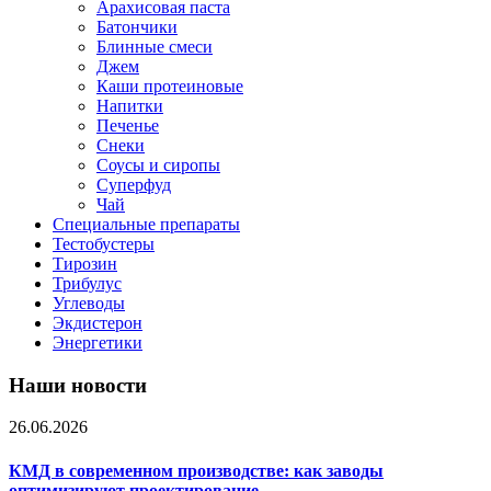
Арахисовая паста
Батончики
Блинные смеси
Джем
Каши протеиновые
Напитки
Печенье
Снеки
Соусы и сиропы
Суперфуд
Чай
Специальные препараты
Тестобустеры
Тирозин
Трибулус
Углеводы
Экдистерон
Энергетики
Наши новости
26.06.2026
КМД в современном производстве: как заводы
оптимизируют проектирование