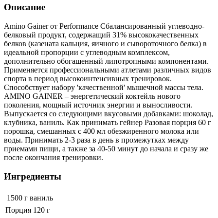
Описание
Amino Gainer от Performance Сбалансированный углеводно-
белковый продукт, содержащий 31% высококачественных
белков (казената кальция, яичного и сывороточного белка) в
идеальной пропорции с углеводным комплексом,
дополнительно обогащенный липотропными компонентами.
Применяется профессиональными атлетами различных видов
спорта в период высокоинтенсивных тренировок.
Способствует набору 'качественной' мышечной массы тела.
AMINO GAINER – энергетический коктейль нового
поколения, мощный источник энергии и выносливости.
Выпускается со следующими вкусовыми добавками: шоколад,
клубника, ваниль. Как принимать гейнер Разовая порция 60 г
порошка, смешанных с 400 мл обезжиренного молока или
воды. Принимать 2-3 раза в день в промежутках между
приемами пищи, а также за 40-50 минут до начала и сразу же
после окончания тренировки.
Ингредиенты
1500 г
ваниль
Порция 120 г