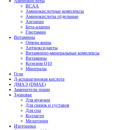
Аминокислоты
BCAA
Аминокислотные комплексы
Аминокислоты отдельные
Аргинин
Бета-аланин
Глютамин
Витамины
Omega жиры
Антиоксиданты
Витаминно-минеральные комплексы
Витамины
Коэнзим Q10
Минералы
Гели
Д-аспарагиновая кислота
ДМАЭ (DMAE)
Заменители пищи
Здоровье
Для мужчин
Для связок и суставов
Для сна
Коллаген
Мелатонин
Изотоники