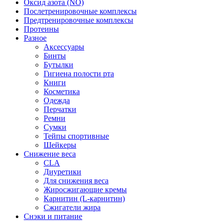
Оксид азота (NO)
Послетренировочные комплексы
Предтренировочные комплексы
Протеины
Разное
Аксессуары
Бинты
Бутылки
Гигиена полости рта
Книги
Косметика
Одежда
Перчатки
Ремни
Сумки
Тейпы спортивные
Шейкеры
Снижение веса
CLA
Диуретики
Для снижения веса
Жиросжигающие кремы
Карнитин (L-карнитин)
Сжигатели жира
Снэки и питание