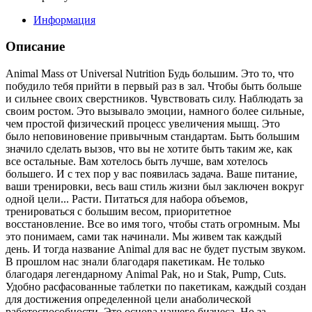
Информация
Описание
Animal Mass от Universal Nutrition Будь большим. Это то, что
побудило тебя прийти в первый раз в зал. Чтобы быть больше
и сильнее своих сверстников. Чувствовать силу. Наблюдать за
своим ростом. Это вызывало эмоции, намного более сильные,
чем простой физический процесс увеличения мышц. Это
было неповиновение привычным стандартам. Быть большим
значило сделать вызов, что вы не хотите быть таким же, как
все остальные. Вам хотелось быть лучше, вам хотелось
большего. И с тех пор у вас появилась задача. Ваше питание,
ваши тренировки, весь ваш стиль жизни был заключен вокруг
одной цели... Расти. Питаться для набора объемов,
тренироваться с большим весом, приоритетное
восстановление. Все во имя того, чтобы стать огромным. Мы
это понимаем, сами так начинали. Мы живем так каждый
день. И тогда название Animal для вас не будет пустым звуком.
В прошлом нас знали благодаря пакетикам. Не только
благодаря легендарному Animal Pak, но и Stak, Pump, Cuts.
Удобно расфасованные таблетки по пакетикам, каждый создан
для достижения определенной цели анаболической
работоспособности. Это основа нашего бизнеса. Но за