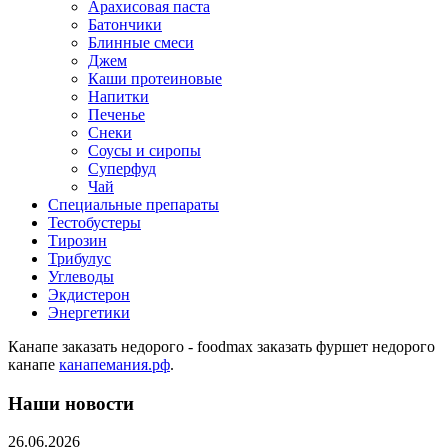
Арахисовая паста
Батончики
Блинные смеси
Джем
Каши протеиновые
Напитки
Печенье
Снеки
Соусы и сиропы
Суперфуд
Чай
Специальные препараты
Тестобустеры
Тирозин
Трибулус
Углеводы
Экдистерон
Энергетики
Канапе заказать недорого - foodmax заказать фуршет недорого
канапе
канапемания.рф
.
Наши новости
26.06.2026