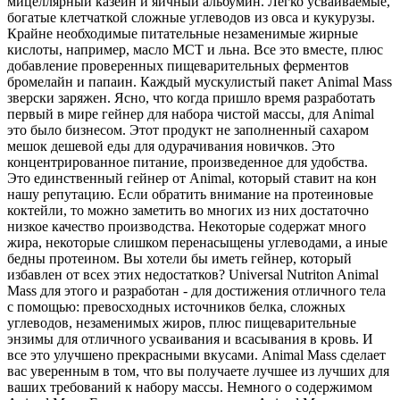
мицеллярный казеин и яичный альбумин. Легко усваиваемые,
богатые клетчаткой сложные углеводов из овса и кукурузы.
Крайне необходимые питательные незаменимые жирные
кислоты, например, масло MCT и льна. Все это вместе, плюс
добавление проверенных пищеварительных ферментов
бромелайн и папаин. Каждый мускулистый пакет Animal Mass
зверски заряжен. Ясно, что когда пришло время разработать
первый в мире гейнер для набора чистой массы, для Animal
это было бизнесом. Этот продукт не заполненный сахаром
мешок дешевой еды для одурачивания новичков. Это
концентрированное питание, произведенное для удобства.
Это единственный гейнер от Animal, который ставит на кон
нашу репутацию. Если обратить внимание на протеиновые
коктейли, то можно заметить во многих из них достаточно
низкое качество производства. Некоторые содержат много
жира, некоторые слишком перенасыщены углеводами, а иные
бедны протеином. Вы хотели бы иметь гейнер, который
избавлен от всех этих недостатков? Universal Nutriton Animal
Mass для этого и разработан - для достижения отличного тела
с помощью: превосходных источников белка, сложных
углеводов, незаменимых жиров, плюс пищеварительные
энзимы для отличного усваивания и всасывания в кровь. И
все это улучшено прекрасными вкусами. Animal Mass сделает
вас уверенным в том, что вы получаете лучшее из лучших для
ваших требований к набору массы. Немного о содержимом