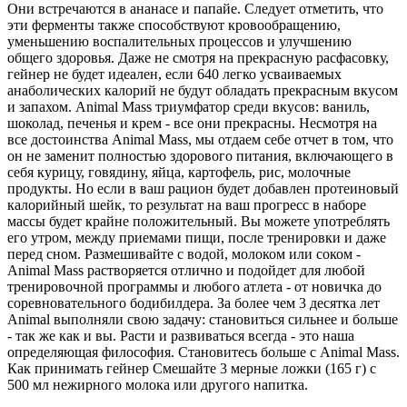
Они встречаются в ананасе и папайе. Следует отметить, что
эти ферменты также способствуют кровообращению,
уменьшению воспалительных процессов и улучшению
общего здоровья. Даже не смотря на прекрасную расфасовку,
гейнер не будет идеален, если 640 легко усваиваемых
анаболических калорий не будут обладать прекрасным вкусом
и запахом. Animal Mass триумфатор среди вкусов: ваниль,
шоколад, печенья и крем - все они прекрасны. Несмотря на
все достоинства Animal Mass, мы отдаем себе отчет в том, что
он не заменит полностью здорового питания, включающего в
себя курицу, говядину, яйца, картофель, рис, молочные
продукты. Но если в ваш рацион будет добавлен протеиновый
калорийный шейк, то результат на ваш прогресс в наборе
массы будет крайне положительный. Вы можете употреблять
его утром, между приемами пищи, после тренировки и даже
перед сном. Размешивайте с водой, молоком или соком -
Animal Mass растворяется отлично и подойдет для любой
тренировочной программы и любого атлета - от новичка до
соревновательного бодибилдера. За более чем 3 десятка лет
Animal выполняли свою задачу: становиться сильнее и больше
- так же как и вы. Расти и развиваться всегда - это наша
определяющая философия. Становитесь больше с Animal Mass.
Как принимать гейнер Смешайте 3 мерные ложки (165 г) с
500 мл нежирного молока или другого напитка.