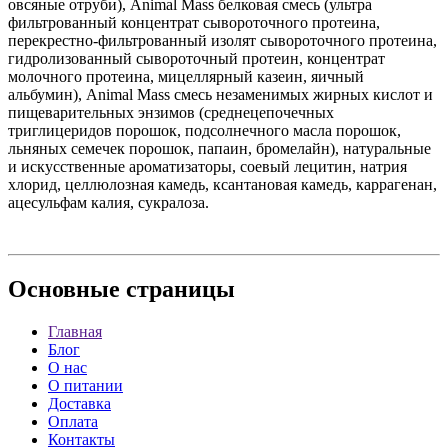
овсяные отруби), Animal Mass белковая смесь (ультра
фильтрованный концентрат сывороточного протеина,
перекрестно-фильтрованный изолят сывороточного протеина,
гидролизованный сывороточный протеин, концентрат
молочного протеина, мицеллярный казеин, яичный
альбумин), Animal Mass смесь незаменимых жирных кислот и
пищеварительных энзимов (среднецепочечных
триглицеридов порошок, подсолнечного масла порошок,
льняных семечек порошок, папаин, бромелайн), натуральные
и искусственные ароматизаторы, соевый лецитин, натрия
хлорид, целлюлозная камедь, ксантановая камедь, каррагенан,
ацесульфам калия, сукралоза.
Основные
страницы
Главная
Блог
О нас
О питании
Доставка
Оплата
Контакты