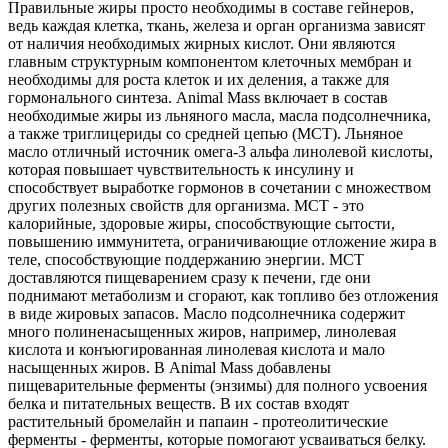
Правильные жиры просто необходимы в составе гейнеров,
ведь каждая клетка, ткань, железа и орган организма зависят
от наличия необходимых жирных кислот. Они являются
главным структурным компонентом клеточных мембран и
необходимы для роста клеток и их деления, а также для
гормонального синтеза. Animal Mass включает в состав
необходимые жиры из льняного масла, масла подсолнечника,
а также триглицериды со средней цепью (MCT). Льняное
масло отличный источник омега-3 альфа линолевой кислоты,
которая повышает чувствительность к инсулину и
способствует выработке гормонов в сочетании с множеством
других полезных свойств для организма. MCT - это
калорийные, здоровые жиры, способствующие сытости,
повышению иммунитета, ограничивающие отложение жира в
теле, способствующие поддержанию энергии. MCT
доставляются пищеварением сразу к печени, где они
поднимают метаболизм и сгорают, как топливо без отложения
в виде жировых запасов. Масло подсолнечника содержит
много полиненасыщенных жиров, например, линолевая
кислота и конъюгированная линолевая кислота и мало
насыщенных жиров. В Animal Mass добавлены
пищеварительные ферменты (энзимы) для полного усвоения
белка и питательных веществ. В их состав входят
растительный бромелайн и папаин - протеолитические
ферменты - ферменты, которые помогают усваиваться белку.