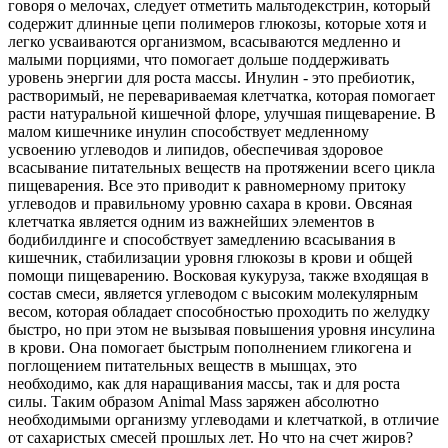
говоря о мелочах, следует отметить мальтодекстрин, который
содержит длинные цепи полимеров глюкозы, которые хотя и
легко усваиваются организмом, всасываются медленно и
малыми порциями, что помогает дольше поддерживать
уровень энергии для роста массы. Инулин - это пребиотик,
растворимый, не перевариваемая клетчатка, которая помогает
расти натуральной кишечной флоре, улучшая пищеварение. В
малом кишечнике инулин способствует медленному
усвоению углеводов и липидов, обеспечивая здоровое
всасывание питательных веществ на протяжении всего цикла
пищеварения. Все это приводит к равномерному притоку
углеводов и правильному уровню сахара в крови. Овсяная
клетчатка является одним из важнейших элементов в
бодибилдинге и способствует замедлению всасывания в
кишечник, стабилизации уровня глюкозы в крови и общей
помощи пищеварению. Восковая кукуруза, также входящая в
состав смеси, является углеводом с высоким молекулярным
весом, которая обладает способностью проходить по желудку
быстро, но при этом не вызывая повышения уровня инсулина
в крови. Она помогает быстрым пополнением гликогена и
поглощением питательных веществ в мышцах, это
необходимо, как для наращивания массы, так и для роста
силы. Таким образом Animal Mass заряжен абсолютно
необходимыми организму углеводами и клетчаткой, в отличие
от сахаристых смесей прошлых лет. Но что на счет жиров?