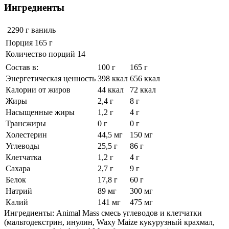
Ингредиенты
2290 г
ваниль
Порция 165 г
Количество порций 14
Состав в:
100 г
165 г
Энергетическая ценность
398 ккал
656 ккал
Калории от жиров
44 ккал
72 ккал
Жиры
2,4 г
8 г
Насыщенные жиры
1,2 г
4 г
Трансжиры
0 г
0 г
Холестерин
44,5 мг
150 мг
Углеводы
25,5 г
86 г
Клетчатка
1,2 г
4 г
Сахара
2,7 г
9 г
Белок
17,8 г
60 г
Натрий
89 мг
300 мг
Калий
141 мг
475 мг
Ингредиенты: Animal Mass смесь углеводов и клетчатки
(мальтодекстрин, инулин, Waxy Maize кукурузный крахмал,