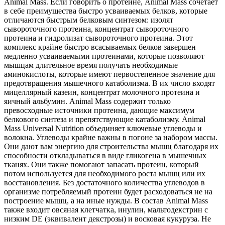
Animal Mass. Если говорить о протеине, Animal Mass сочетает
в себе преимущества быстро усваиваемых белков, которые
отличаются быстрым белковым синтезом: изолят
сывороточного протеина, концентрат сывороточного
протеина и гидролизат сывороточного протеина. Этот
комплекс крайне быстро всасываемых белков завершен
медленно усваиваемыми протеинами, которые позволяют
мышцам длительное время получать необходимые
аминокислоты, которые имеют первостепенное значение для
предотвращения мышечного катаболизма. В их число входят
мицеллярный казеин, концентрат молочного протеина и
яичный альбумин. Animal Mass содержит только
превосходные источники протеина, дающие максимум
белкового синтеза и препятствующие катаболизму. Animal
Mass Universal Nutrition объединяет ключевые углеводы и
волокна. Углеводы крайне важны в погоне за набором массы.
Они дают вам энергию для строительства мышц благодаря их
способности откладываться в виде гликогена в мышечных
тканях. Они также помогают запасать протеин, который
потом используется для необходимого роста мышц или их
восстановления. Без достаточного количества углеводов в
организме потребляемый протеин будет расходоваться не на
построение мышц, а на иные нужды. В состав Animal Mass
также входит овсяная клетчатка, инулин, мальтодекстрин с
низким DE (эквивалент декстрозы) и восковая кукуруза. Не