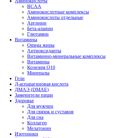
Аминокислоты
BCAA
Аминокислотные комплексы
Аминокислоты отдельные
Аргинин
Бета-аланин
Глютамин
Витамины
Omega жиры
Антиоксиданты
Витаминно-минеральные комплексы
Витамины
Коэнзим Q10
Минералы
Гели
Д-аспарагиновая кислота
ДМАЭ (DMAE)
Заменители пищи
Здоровье
Для мужчин
Для связок и суставов
Для сна
Коллаген
Мелатонин
Изотоники