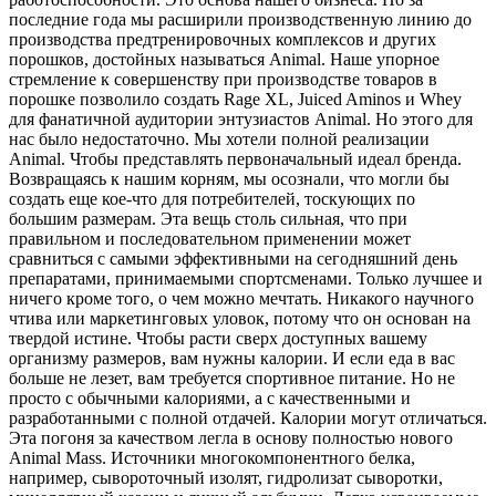
последние года мы расширили производственную линию до
производства предтренировочных комплексов и других
порошков, достойных называться Animal. Наше упорное
стремление к совершенству при производстве товаров в
порошке позволило создать Rage XL, Juiced Aminos и Whey
для фанатичной аудитории энтузиастов Animal. Но этого для
нас было недостаточно. Мы хотели полной реализации
Animal. Чтобы представлять первоначальный идеал бренда.
Возвращаясь к нашим корням, мы осознали, что могли бы
создать еще кое-что для потребителей, тоскующих по
большим размерам. Эта вещь столь сильная, что при
правильном и последовательном применении может
сравниться с самыми эффективными на сегодняшний день
препаратами, принимаемыми спортсменами. Только лучшее и
ничего кроме того, о чем можно мечтать. Никакого научного
чтива или маркетинговых уловок, потому что он основан на
твердой истине. Чтобы расти сверх доступных вашему
организму размеров, вам нужны калории. И если еда в вас
больше не лезет, вам требуется спортивное питание. Но не
просто с обычными калориями, а с качественными и
разработанными с полной отдачей. Калории могут отличаться.
Эта погоня за качеством легла в основу полностью нового
Animal Mass. Источники многокомпонентного белка,
например, сывороточный изолят, гидролизат сыворотки,