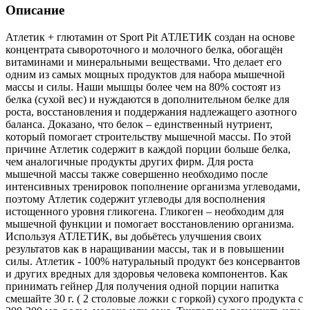
Описание
Атлетик + глютамин от Sport Pit АТЛЕТИК создан на основе
концентрата сывороточного и молочного белка, обогащён
витаминами и минеральными веществами. Что делает его
одним из самых мощных продуктов для набора мышечной
массы и силы. Наши мышцы более чем на 80% состоят из
белка (сухой вес) и нуждаются в дополнительном белке для
роста, восстановления и поддержания надлежащего азотного
баланса. Доказано, что белок – единственный нутриент,
который помогает строительству мышечной массы. По этой
причине Атлетик содержит в каждой порции больше белка,
чем аналогичные продукты других фирм. Для роста
мышечной массы также совершенно необходимо после
интенсивных тренировок пополнение организма углеводами,
поэтому Атлетик содержит углеводы для восполнения
истощенного уровня гликогена. Гликоген – необходим для
мышечной функции и помогает восстановлению организма.
Используя АТЛЕТИК, вы добьётесь улучшения своих
результатов как в наращивании массы, так и в повышении
силы. Атлетик - 100% натуральный продукт без консервантов
и других вредных для здоровья человека компонентов. Как
принимать гейнер Для получения одной порции напитка
смешайте 30 г. ( 2 столовые ложки с горкой) сухого продукта с