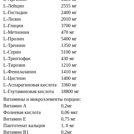
L-Лейцин
2555 мг
L-Гистидин
2400 мг
L-Лизин
2010 мг
L-Глицин
3700 мг
L-Метионин
470 мг
L-Пролин
5400 мг
L-Треонин
1350 мг
L-Серин
5100 мг
L-Триптофан
430 мг
L-Тирозин
1210 мг
L-Фенилаланин
1410 мг
L-Цистеин
1400 мг
L-Аспарагиновая кислота
3360 мг
L-Глутаминовая кислота
18800 мг
Витамины и микроэлементы порции:
Витамин А
0,2мг
Фолиевая кислота
0,06 мкг
Витамин Е
0,75 мг
Пантотенат кальция
1, 0 мг
Витамин В1
0,2мг