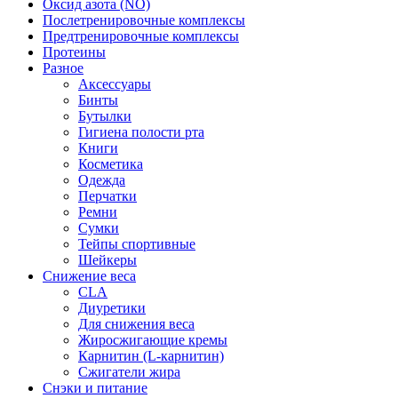
Оксид азота (NO)
Послетренировочные комплексы
Предтренировочные комплексы
Протеины
Разное
Аксессуары
Бинты
Бутылки
Гигиена полости рта
Книги
Косметика
Одежда
Перчатки
Ремни
Сумки
Тейпы спортивные
Шейкеры
Снижение веса
CLA
Диуретики
Для снижения веса
Жиросжигающие кремы
Карнитин (L-карнитин)
Сжигатели жира
Снэки и питание