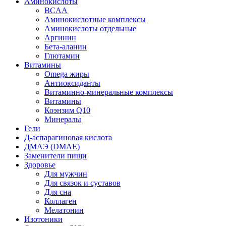
Аминокислоты
BCAA
Аминокислотные комплексы
Аминокислоты отдельные
Аргинин
Бета-аланин
Глютамин
Витамины
Omega жиры
Антиоксиданты
Витаминно-минеральные комплексы
Витамины
Коэнзим Q10
Минералы
Гели
Д-аспарагиновая кислота
ДМАЭ (DMAE)
Заменители пищи
Здоровье
Для мужчин
Для связок и суставов
Для сна
Коллаген
Мелатонин
Изотоники