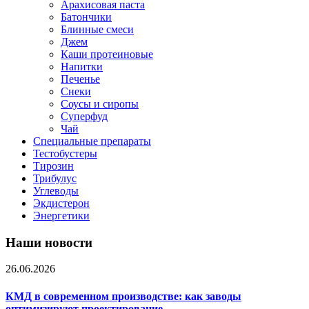
Арахисовая паста
Батончики
Блинные смеси
Джем
Каши протеиновые
Напитки
Печенье
Снеки
Соусы и сиропы
Суперфуд
Чай
Специальные препараты
Тестобустеры
Тирозин
Трибулус
Углеводы
Экдистерон
Энергетики
Наши новости
26.06.2026
КМД в современном производстве: как заводы
оптимизируют проектирование