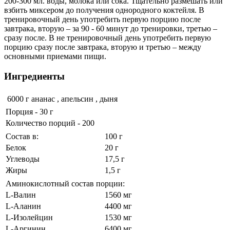
200-300 мл. воды, молока или сока. Тщательно размешать или
взбить миксером до получения однородного коктейля. В
тренировочный день употребить первую порцию после
завтрака, вторую – за 90 - 60 минут до тренировки, третью –
сразу после. В не тренировочный день употребить первую
порцию сразу после завтрака, вторую и третью – между
основными приемами пищи.
Ингредиенты
6000 г
ананас , апельсин , дыня
Порция - 30 г
Количество порций - 200
Состав в:
100 г
Белок
20 г
Углеводы
17,5 г
Жиры
1,5 г
Аминокислотный состав порции:
L-Валин
1560 мг
L-Аланин
4400 мг
L-Изолейцин
1530 мг
L-Аргинин
6400 мг