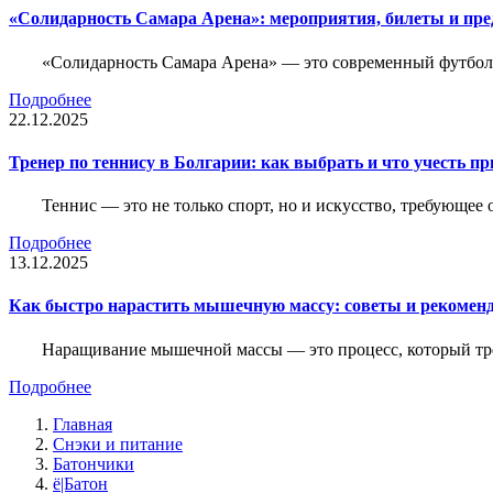
«Солидарность Самара Арена»: мероприятия, билеты и пр
«Солидарность Самара Арена» — это современный футболь
Подробнее
22.12.2025
Тренер по теннису в Болгарии: как выбрать и что учесть п
Теннис — это не только спорт, но и искусство, требующее
Подробнее
13.12.2025
Как быстро нарастить мышечную массу: советы и рекомен
Наращивание мышечной массы — это процесс, который тре
Подробнее
Главная
Снэки и питание
Батончики
ё|Батон