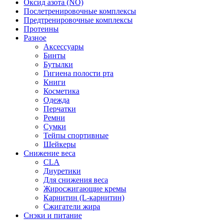
Оксид азота (NO)
Послетренировочные комплексы
Предтренировочные комплексы
Протеины
Разное
Аксессуары
Бинты
Бутылки
Гигиена полости рта
Книги
Косметика
Одежда
Перчатки
Ремни
Сумки
Тейпы спортивные
Шейкеры
Снижение веса
CLA
Диуретики
Для снижения веса
Жиросжигающие кремы
Карнитин (L-карнитин)
Сжигатели жира
Снэки и питание