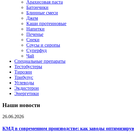
Арахисовая паста
Батончики
Блинные смеси
Джем
Каши протеиновые
Напитки
Печенье
Снеки
Соусы и сиропы
Суперфуд
Чай
Специальные препараты
Тестобустеры
Тирозин
Трибулус
Углеводы
Экдистерон
Энергетики
Наши новости
26.06.2026
КМД в современном производстве: как заводы оптимизиру