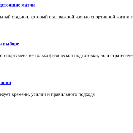
едстоящие матчи
ный стадион, который стал важной частью спортивной жизни г
ри выборе
 от спортсмена не только физической подготовки, но и стратеги
дации
бует времени, усилий и правильного подхода