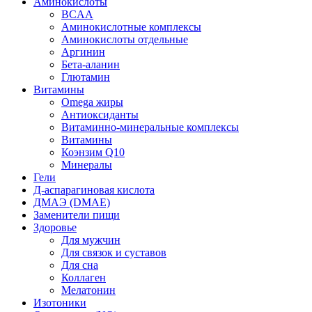
Аминокислоты
BCAA
Аминокислотные комплексы
Аминокислоты отдельные
Аргинин
Бета-аланин
Глютамин
Витамины
Omega жиры
Антиоксиданты
Витаминно-минеральные комплексы
Витамины
Коэнзим Q10
Минералы
Гели
Д-аспарагиновая кислота
ДМАЭ (DMAE)
Заменители пищи
Здоровье
Для мужчин
Для связок и суставов
Для сна
Коллаген
Мелатонин
Изотоники