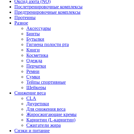
Оксид азота (NO)
Послетренировочные комплексы
Предтренировочные комплексы
Протеины
Разное
Аксессуары
Бинты
Бутылки
Гигиена полости рта
Книги
Косметика
Одежда
Перчатки
Ремни
Сумки
Тейпы спортивные
Шейкеры
Снижение веса
CLA
Диуретики
Для снижения веса
Жиросжигающие кремы
Карнитин (L-карнитин)
Сжигатели жира
Снэки и питание