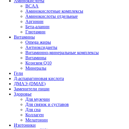
Аминокислоты
BCAA
Аминокислотные комплексы
Аминокислоты отдельные
Аргинин
Бета-аланин
Глютамин
Витамины
Omega жиры
Антиоксиданты
Витаминно-минеральные комплексы
Витамины
Коэнзим Q10
Минералы
Гели
Д-аспарагиновая кислота
ДМАЭ (DMAE)
Заменители пищи
Здоровье
Для мужчин
Для связок и суставов
Для сна
Коллаген
Мелатонин
Изотоники