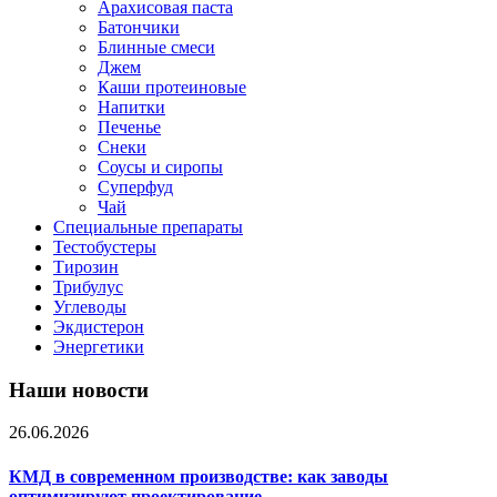
Арахисовая паста
Батончики
Блинные смеси
Джем
Каши протеиновые
Напитки
Печенье
Снеки
Соусы и сиропы
Суперфуд
Чай
Специальные препараты
Тестобустеры
Тирозин
Трибулус
Углеводы
Экдистерон
Энергетики
Наши новости
26.06.2026
КМД в современном производстве: как заводы
оптимизируют проектирование