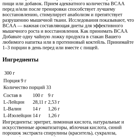
пищи или добавок. Прием адекватного количества BCAA
перед и/или после тренировки способствует лучшему
восстановлению, стимулирует анаболизм и препятствует
разрушению мышечной ткани. Исследования показывают, что
BCAA — важная составляющая диеты для эффективного
мышечного роста и восстановления. Как принимать BCAA
Добавьте одну чайную ложку продукта в стакан Вашего
любимого напитка или в протеиновый коктейль. Принимайте
1–3 порции в день перед или вместе с пищей.
Ингредиенты
300 г
Порция 9 г
Количество порций 33
Состав в
100 г
9 г
L-Лейцин
28,11 г
2,53 г
L-Валин
14 г
1,26 г
L-Изолейцин
14 г
1,26 г
Ингредиенты: эритрит, лимонная кислота, натуральные и
искусственные ароматизаторы, яблочная кислота, синий
порошок экстракта спирулины (краситель), сукралоза,