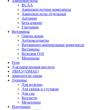
Аминокислоты
BCAA
Аминокислотные комплексы
Аминокислоты отдельные
Аргинин
Бета-аланин
Глютамин
Витамины
Omega жиры
Антиоксиданты
Витаминно-минеральные комплексы
Витамины
Коэнзим Q10
Минералы
Гели
Д-аспарагиновая кислота
ДМАЭ (DMAE)
Заменители пищи
Здоровье
Для мужчин
Для связок и суставов
Для сна
Коллаген
Мелатонин
Изотоники