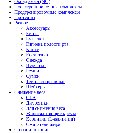
Оксид азота (NO)
Послетренировочные комплексы
Предтренировочные комплексы
Протеины
Разное
Аксессуары
Бинты
Бутылки
Гигиена полости рта
Книги
Косметика
Одежда
Перчатки
Ремни
Сумки
Тейпы спортивные
Шейкеры
Снижение веса
CLA
Диуретики
Для снижения веса
Жиросжигающие кремы
Карнитин (L-карнитин)
Сжигатели жира
Снэки и питание