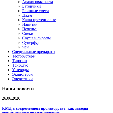
Арахисовая паста
Батончики
Блинные смеси
Джем
Каши протеиновые
Напитки
Печенье
Снеки
Соусы и сиропы
Суперфуд
Чай
Специальные препараты
Тестобустеры
Тирозин
Трибулус
Углеводы
Экдистерон
Энергетики
Наши новости
26.06.2026
КМД в современном производстве: как заводы
оптимизируют проектирование