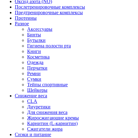
Оксид азота (NO)
Послетренировочные комплексы
Предтренировочные комплексы
Протеины
Разное
Аксессуары
Бинты
Бутылки
Гигиена полости рта
Книги
Косметика
Одежда
Перчатки
Ремни
Сумки
Тейпы спортивные
Шейкеры
Снижение веса
CLA
Диуретики
Для снижения веса
Жиросжигающие кремы
Карнитин (L-карнитин)
Сжигатели жира
Снэки и питание