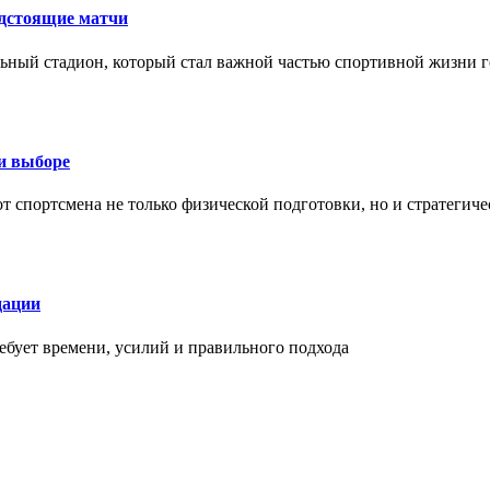
едстоящие матчи
ный стадион, который стал важной частью спортивной жизни г
ри выборе
 от спортсмена не только физической подготовки, но и стратеги
дации
бует времени, усилий и правильного подхода