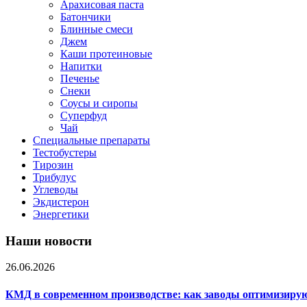
Арахисовая паста
Батончики
Блинные смеси
Джем
Каши протеиновые
Напитки
Печенье
Снеки
Соусы и сиропы
Суперфуд
Чай
Специальные препараты
Тестобустеры
Тирозин
Трибулус
Углеводы
Экдистерон
Энергетики
Наши новости
26.06.2026
КМД в современном производстве: как заводы оптимизиру