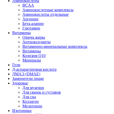
Аминокислоты
BCAA
Аминокислотные комплексы
Аминокислоты отдельные
Аргинин
Бета-аланин
Глютамин
Витамины
Omega жиры
Антиоксиданты
Витаминно-минеральные комплексы
Витамины
Коэнзим Q10
Минералы
Гели
Д-аспарагиновая кислота
ДМАЭ (DMAE)
Заменители пищи
Здоровье
Для мужчин
Для связок и суставов
Для сна
Коллаген
Мелатонин
Изотоники