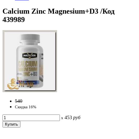
Calcium Zinс Magnesium+D3 /Код
439989
540
Скидка 16%
453
руб
x