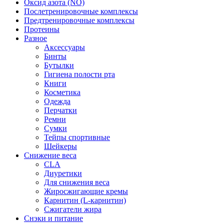
Оксид азота (NO)
Послетренировочные комплексы
Предтренировочные комплексы
Протеины
Разное
Аксессуары
Бинты
Бутылки
Гигиена полости рта
Книги
Косметика
Одежда
Перчатки
Ремни
Сумки
Тейпы спортивные
Шейкеры
Снижение веса
CLA
Диуретики
Для снижения веса
Жиросжигающие кремы
Карнитин (L-карнитин)
Сжигатели жира
Снэки и питание