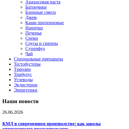
Арахисовая паста
Батончики
Блинные смеси
Джем
Каши протеиновые
Напитки
Печенье
Снеки
Соусы и сиропы
Суперфуд
Чай
Специальные препараты
Тестобустеры
Тирозин
Трибулус
Углеводы
Экдистерон
Энергетики
Наши новости
26.06.2026
КМД в современном производстве: как заводы
оптимизируют проектирование