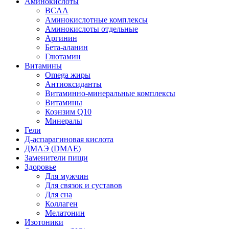
Аминокислоты
BCAA
Аминокислотные комплексы
Аминокислоты отдельные
Аргинин
Бета-аланин
Глютамин
Витамины
Omega жиры
Антиоксиданты
Витаминно-минеральные комплексы
Витамины
Коэнзим Q10
Минералы
Гели
Д-аспарагиновая кислота
ДМАЭ (DMAE)
Заменители пищи
Здоровье
Для мужчин
Для связок и суставов
Для сна
Коллаген
Мелатонин
Изотоники