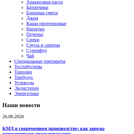
Арахисовая паста
Батончики
Блинные смеси
Джем
Каши протеиновые
Напитки
Печенье
Снеки
Соусы и сиропы
Суперфуд
Чай
Специальные препараты
Тестобустеры
Тирозин
Трибулус
Углеводы
Экдистерон
Энергетики
Наши новости
26.06.2026
КМД в современном производстве: как заводы
оптимизируют проектирование