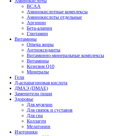
Аминокислоты
BCAA
Аминокислотные комплексы
Аминокислоты отдельные
Аргинин
Бета-аланин
Глютамин
Витамины
Omega жиры
Антиоксиданты
Витаминно-минеральные комплексы
Витамины
Коэнзим Q10
Минералы
Гели
Д-аспарагиновая кислота
ДМАЭ (DMAE)
Заменители пищи
Здоровье
Для мужчин
Для связок и суставов
Для сна
Коллаген
Мелатонин
Изотоники