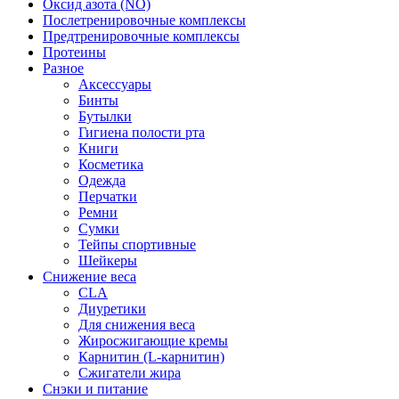
Оксид азота (NO)
Послетренировочные комплексы
Предтренировочные комплексы
Протеины
Разное
Аксессуары
Бинты
Бутылки
Гигиена полости рта
Книги
Косметика
Одежда
Перчатки
Ремни
Сумки
Тейпы спортивные
Шейкеры
Снижение веса
CLA
Диуретики
Для снижения веса
Жиросжигающие кремы
Карнитин (L-карнитин)
Сжигатели жира
Снэки и питание