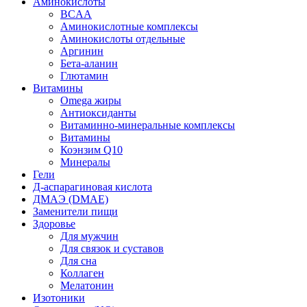
Аминокислоты
BCAA
Аминокислотные комплексы
Аминокислоты отдельные
Аргинин
Бета-аланин
Глютамин
Витамины
Omega жиры
Антиоксиданты
Витаминно-минеральные комплексы
Витамины
Коэнзим Q10
Минералы
Гели
Д-аспарагиновая кислота
ДМАЭ (DMAE)
Заменители пищи
Здоровье
Для мужчин
Для связок и суставов
Для сна
Коллаген
Мелатонин
Изотоники