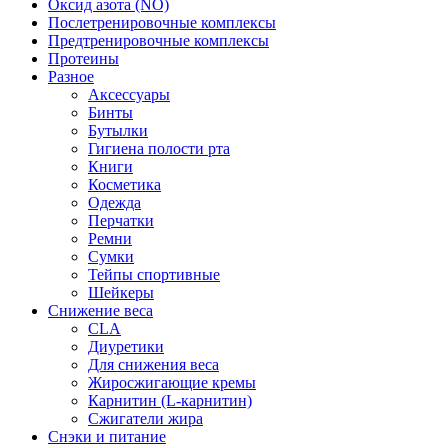
Оксид азота (NO)
Послетренировочные комплексы
Предтренировочные комплексы
Протеины
Разное
Аксессуары
Бинты
Бутылки
Гигиена полости рта
Книги
Косметика
Одежда
Перчатки
Ремни
Сумки
Тейпы спортивные
Шейкеры
Снижение веса
CLA
Диуретики
Для снижения веса
Жиросжигающие кремы
Карнитин (L-карнитин)
Сжигатели жира
Снэки и питание