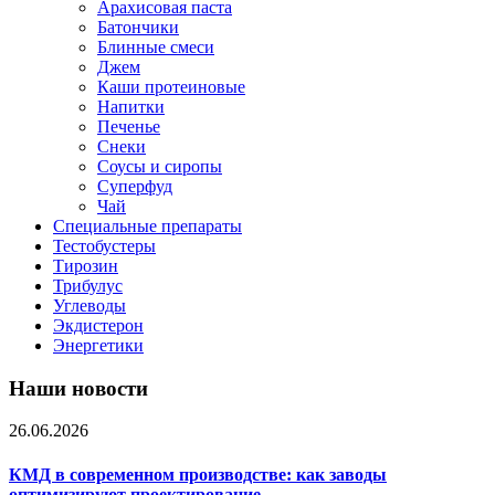
Арахисовая паста
Батончики
Блинные смеси
Джем
Каши протеиновые
Напитки
Печенье
Снеки
Соусы и сиропы
Суперфуд
Чай
Специальные препараты
Тестобустеры
Тирозин
Трибулус
Углеводы
Экдистерон
Энергетики
Наши новости
26.06.2026
КМД в современном производстве: как заводы
оптимизируют проектирование