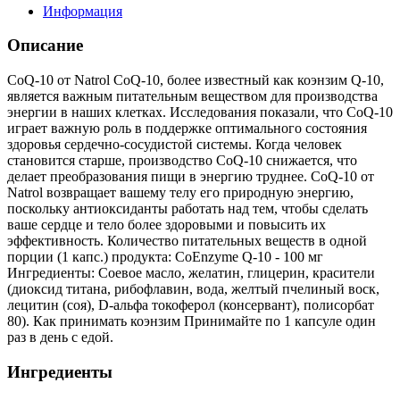
Информация
Описание
CoQ-10 от Natrol CoQ-10, более известный как коэнзим Q-10,
является важным питательным веществом для производства
энергии в наших клетках. Исследования показали, что CoQ-10
играет важную роль в поддержке оптимального состояния
здоровья сердечно-сосудистой системы. Когда человек
становится старше, производство CoQ-10 снижается, что
делает преобразования пищи в энергию труднее. CoQ-10 от
Natrol возвращает вашему телу его природную энергию,
поскольку антиоксиданты работать над тем, чтобы сделать
ваше сердце и тело более здоровыми и повысить их
эффективность. Количество питательных веществ в одной
порции (1 капс.) продукта: CoEnzyme Q-10 - 100 мг
Ингредиенты: Соевое масло, желатин, глицерин, красители
(диоксид титана, рибофлавин, вода, желтый пчелиный воск,
лецитин (соя), D-альфа токоферол (консервант), полисорбат
80). Как принимать коэнзим Принимайте по 1 капсуле один
раз в день с едой.
Ингредиенты