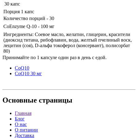
30 капс
Порция 1 капс
Количество порций - 30
CoEnzyme Q-10 - 100 мг
Ингредиенты: Соевое масло, желатин, глицерин, красители
(диоксид титана, рибофлавин, вода, желтый пчелиный воск,
лецитин (соя), D-альфа токоферол (консервант), полисорбат
80)
Принимайте по 1 капсуле один раз в день с едой.
CoQ10
CoQ10 30 мг
Основные
страницы
Главная
Блог
О нас
О питании
Доставка