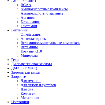
Аминокислоты
BCAA
Аминокислотные комплексы
Аминокислоты отдельные
Аргинин
Бета-аланин
Глютамин
Витамины
Omega жиры
Антиоксиданты
Витаминно-минеральные комплексы
Витамины
Коэнзим Q10
Минералы
Гели
Д-аспарагиновая кислота
ДМАЭ (DMAE)
Заменители пищи
Здоровье
Для мужчин
Для связок и суставов
Для сна
Коллаген
Мелатонин
Изотоники