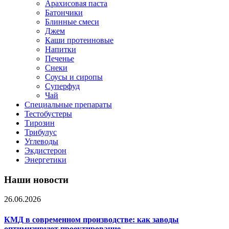
Арахисовая паста
Батончики
Блинные смеси
Джем
Каши протеиновые
Напитки
Печенье
Снеки
Соусы и сиропы
Суперфуд
Чай
Специальные препараты
Тестобустеры
Тирозин
Трибулус
Углеводы
Экдистерон
Энергетики
Наши новости
26.06.2026
КМД в современном производстве: как заводы
оптимизируют проектирование