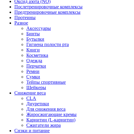
Оксид азота (NO)
Послетренировочные комплексы
Предтренировочные комплексы
Протеины
Разное
Аксессуары
Бинты
Бутылки
Гигиена полости рта
Книги
Косметика
Одежда
Перчатки
Ремни
Сумки
Тейпы спортивные
Шейкеры
Снижение веса
CLA
Диуретики
Для снижения веса
Жиросжигающие кремы
Карнитин (L-карнитин)
Сжигатели жира
Снэки и питание