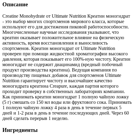
Описание
Creatine Monohydrate от Ultimate Nutrition Креатин моногидрат
- это выбор многих спортсменов мирового класса, которые
используют его для достижения пиковой работоспособности.
Многочисленные научные исследования указывают, что
креатин оказывает положительное влияние на физическую
активность, время восстановления и выносливость
спортсменов. Креатин моногидрат от Ultimate Nutrition
проверен при помощи жидкостной хроматографии высокого
давления, которая показывает его 100%-ную чистоту. Креатин
моногидрат не содержит диацинамид (вредный побочный
продукт производства креатина). Ведущая компания по
производству пищевых добавок для спортсменов Ultimate
Nutrition гарантирует чистоту и высочайшее качество
моногидрата креатина Creapure, каждая партия которого
проходит проверку в собственных лабораториях компании.
Как принимать креатин моногидрат 1 полную чайную ложку
(5 г) смешать со 150 мл воды или фруктового сока. Принимать
1 полную чайную ложку 4 раза в день в течение первых 5
дней и 1-2 раза в день в течение последующих дней. Через 60
дней сделать перерыв 1 неделю.
Ингредиенты