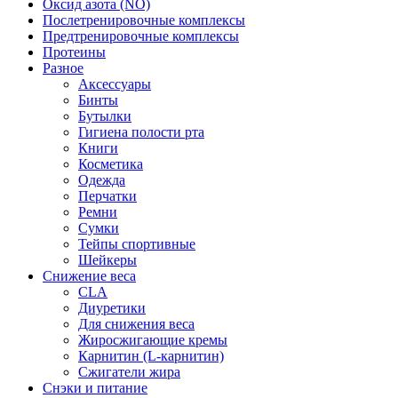
Оксид азота (NO)
Послетренировочные комплексы
Предтренировочные комплексы
Протеины
Разное
Аксессуары
Бинты
Бутылки
Гигиена полости рта
Книги
Косметика
Одежда
Перчатки
Ремни
Сумки
Тейпы спортивные
Шейкеры
Снижение веса
CLA
Диуретики
Для снижения веса
Жиросжигающие кремы
Карнитин (L-карнитин)
Сжигатели жира
Снэки и питание