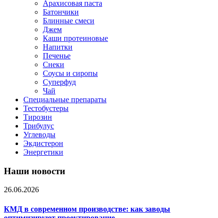
Арахисовая паста
Батончики
Блинные смеси
Джем
Каши протеиновые
Напитки
Печенье
Снеки
Соусы и сиропы
Суперфуд
Чай
Специальные препараты
Тестобустеры
Тирозин
Трибулус
Углеводы
Экдистерон
Энергетики
Наши новости
26.06.2026
КМД в современном производстве: как заводы
оптимизируют проектирование