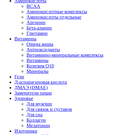
Аминокислоты
BCAA
Аминокислотные комплексы
Аминокислоты отдельные
Аргинин
Бета-аланин
Глютамин
Витамины
Omega жиры
Антиоксиданты
Витаминно-минеральные комплексы
Витамины
Коэнзим Q10
Минералы
Гели
Д-аспарагиновая кислота
ДМАЭ (DMAE)
Заменители пищи
Здоровье
Для мужчин
Для связок и суставов
Для сна
Коллаген
Мелатонин
Изотоники