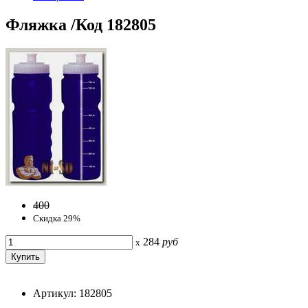
Фляжка /Код 182805
400
Скидка 29%
284
руб
x
Артикул: 182805