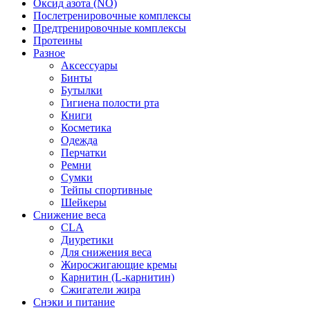
Оксид азота (NO)
Послетренировочные комплексы
Предтренировочные комплексы
Протеины
Разное
Аксессуары
Бинты
Бутылки
Гигиена полости рта
Книги
Косметика
Одежда
Перчатки
Ремни
Сумки
Тейпы спортивные
Шейкеры
Снижение веса
CLA
Диуретики
Для снижения веса
Жиросжигающие кремы
Карнитин (L-карнитин)
Сжигатели жира
Снэки и питание