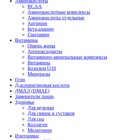
Аминокислоты
BCAA
Аминокислотные комплексы
Аминокислоты отдельные
Аргинин
Бета-аланин
Глютамин
Витамины
Omega жиры
Антиоксиданты
Витаминно-минеральные комплексы
Витамины
Коэнзим Q10
Минералы
Гели
Д-аспарагиновая кислота
ДМАЭ (DMAE)
Заменители пищи
Здоровье
Для мужчин
Для связок и суставов
Для сна
Коллаген
Мелатонин
Изотоники