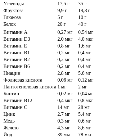
Углеводы
17,5 г
35 г
Фруктоза
9,9 г
19,8 г
Глюкоза
5 г
10 г
Белок
20 г
40 г
Витамин A
0,27 мг
0,54 мг
Витамин D3
2,0 мкг
4,0 мкг
Витамин E
0,8 мг
1,6 мг
Витамин В1
0,2 мг
0,4 мг
Витамин B2
0,2 мг
0,4 мг
Витамин В6
0,2 мг
0,4 мг
Ниацин
2,8 мг
5,6 мг
Фолиевая кислота
0,06 мг
0,12 мг
Пантотеноловая кислота
1 мг
2 мг
Биотин
0,02 мг
0,04 мг
Витамин В12
0,4 мкг
0,8 мкг
Витамин С
14 мг
28 мг
Цинк
2,7 мг
5,4 мг
Медь
0,3 мг
0,6 мг
Железо
4,3 мг
8,6 мг
Йод
39 мкг
78 мкг