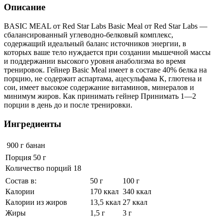
Описание
BASIC MEAL от Red Star Labs Basic Meal от Red Star Labs —
сбалансированный углеводно-белковый комплекс,
содержащий идеальный баланс источников энергии, в
которых ваше тело нуждается при создании мышечной массы
и поддержании высокого уровня анаболизма во время
тренировок. Гейнер Basic Meal имеет в составе 40% белка на
порцию, не содержит аспартама, ацесульфама К, глютена и
сои, имеет высокое содержание витаминов, минералов и
минимум жиров. Как принимать гейнер Принимать 1—2
порции в день до и после тренировки.
Ингредиенты
900 г
банан
Порция 50 г
Количество порций 18
Состав в:
50 г
100 г
Калории
170 ккал
340 ккал
Калории из жиров
13,5 ккал
27 ккал
Жиры
1,5 г
3 г