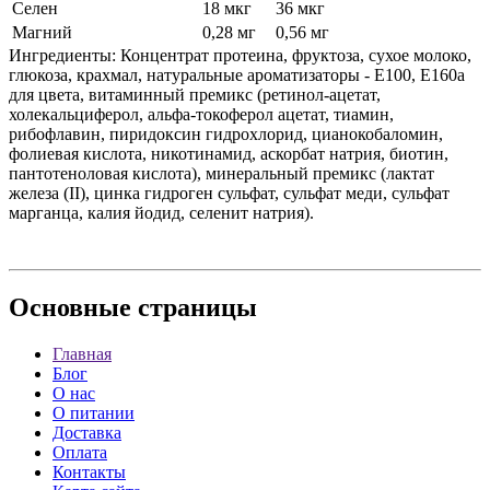
Селен
18 мкг
36 мкг
Магний
0,28 мг
0,56 мг
Ингредиенты: Концентрат протеина, фруктоза, сухое молоко,
глюкоза, крахмал, натуральные ароматизаторы - Е100, E160а
для цвета, витаминный премикс (ретинол-ацетат,
холекальциферол, альфа-токоферол ацетат, тиамин,
рибофлавин, пиридоксин гидрохлорид, цианокобаломин,
фолиевая кислота, никотинамид, аскорбат натрия, биотин,
пантотеноловая кислота), минеральный премикс (лактат
железа (II), цинка гидроген сульфат, сульфат меди, сульфат
марганца, калия йодид, селенит натрия).
Основные
страницы
Главная
Блог
О нас
О питании
Доставка
Оплата
Контакты