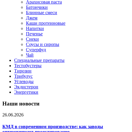
Арахисовая паста
Батончики
Блинные смеси
Джем
Каши протеиновые
Напитки
Печенье
Снеки
Соусы и сиропы
Суперфуд
Чай
Специальные препараты
Тестобустеры
Тирозин
Трибулус
Углеводы
Экдистерон
Энергетики
Наши новости
26.06.2026
КМД в современном производстве: как заводы
оптимизируют проектирование