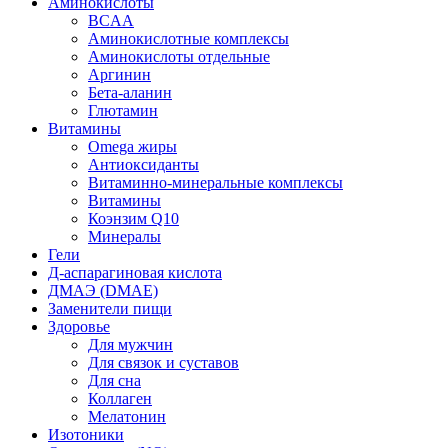
Аминокислоты
BCAA
Аминокислотные комплексы
Аминокислоты отдельные
Аргинин
Бета-аланин
Глютамин
Витамины
Omega жиры
Антиоксиданты
Витаминно-минеральные комплексы
Витамины
Коэнзим Q10
Минералы
Гели
Д-аспарагиновая кислота
ДМАЭ (DMAE)
Заменители пищи
Здоровье
Для мужчин
Для связок и суставов
Для сна
Коллаген
Мелатонин
Изотоники