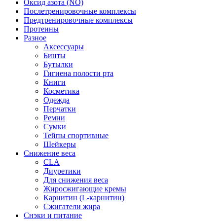
Оксид азота (NO)
Послетренировочные комплексы
Предтренировочные комплексы
Протеины
Разное
Аксессуары
Бинты
Бутылки
Гигиена полости рта
Книги
Косметика
Одежда
Перчатки
Ремни
Сумки
Тейпы спортивные
Шейкеры
Снижение веса
CLA
Диуретики
Для снижения веса
Жиросжигающие кремы
Карнитин (L-карнитин)
Сжигатели жира
Снэки и питание