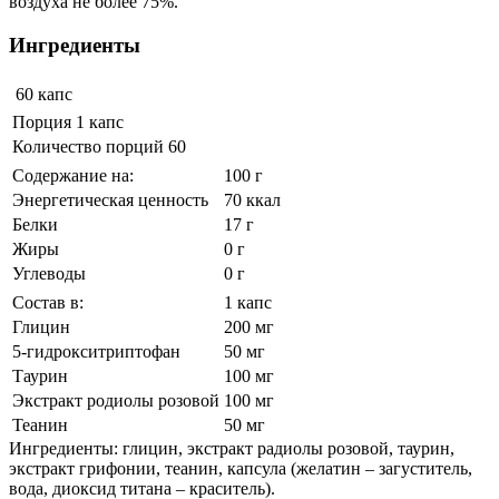
воздуха не более 75%.
Ингредиенты
60 капс
Порция 1 капс
Количество порций 60
Содержание на:
100 г
Энергетическая ценность
70 ккал
Белки
17 г
Жиры
0 г
Углеводы
0 г
Состав в:
1 капс
Глицин
200 мг
5-гидрокситриптофан
50 мг
Таурин
100 мг
Экстракт родиолы розовой
100 мг
Теанин
50 мг
Ингредиенты: глицин, экстракт радиолы розовой, таурин,
экстракт грифонии, теанин, капсула (желатин – загуститель,
вода, диоксид титана – краситель).