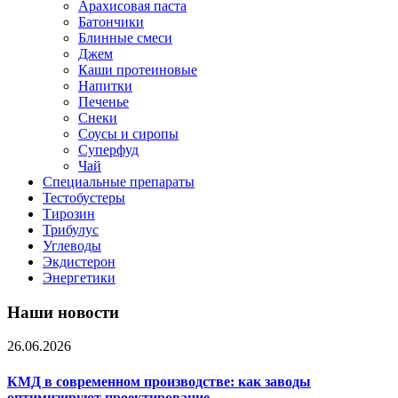
Арахисовая паста
Батончики
Блинные смеси
Джем
Каши протеиновые
Напитки
Печенье
Снеки
Соусы и сиропы
Суперфуд
Чай
Специальные препараты
Тестобустеры
Тирозин
Трибулус
Углеводы
Экдистерон
Энергетики
Наши новости
26.06.2026
КМД в современном производстве: как заводы
оптимизируют проектирование