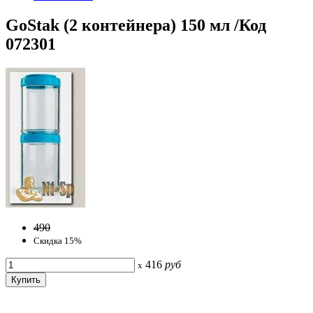
GoStak (2 контейнера) 150 мл /Код
072301
490
Скидка 15%
416
руб
x