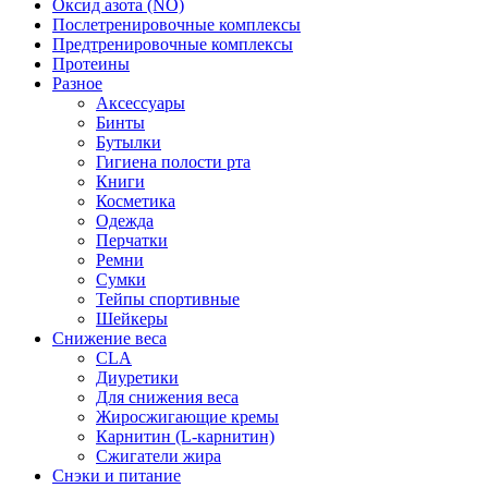
Оксид азота (NO)
Послетренировочные комплексы
Предтренировочные комплексы
Протеины
Разное
Аксессуары
Бинты
Бутылки
Гигиена полости рта
Книги
Косметика
Одежда
Перчатки
Ремни
Сумки
Тейпы спортивные
Шейкеры
Снижение веса
CLA
Диуретики
Для снижения веса
Жиросжигающие кремы
Карнитин (L-карнитин)
Сжигатели жира
Снэки и питание