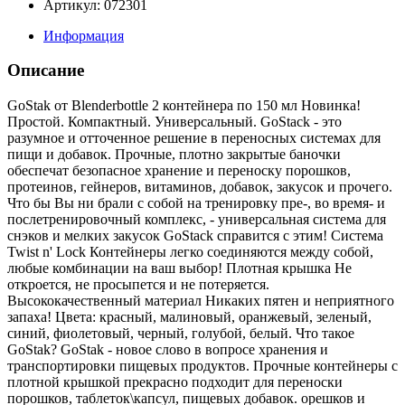
Артикул: 072301
Информация
Описание
GoStak от Blenderbottle 2 контейнера по 150 мл Новинка!
Простой. Компактный. Универсальный. GoStack - это
разумное и отточенное решение в переносных системах для
пищи и добавок. Прочные, плотно закрытые баночки
обеспечат безопасное хранение и переноску порошков,
протеинов, гейнеров, витаминов, добавок, закусок и прочего.
Что бы Вы ни брали с собой на тренировку пре-, во время- и
послетренировочный комплекс, - универсальная система для
снэков и мелких закусок GoStack справится с этим! Система
Twist n' Lock Контейнеры легко соединяются между собой,
любые комбинации на ваш выбор! Плотная крышка Не
откроется, не просыпется и не потеряется.
Высококачественный материал Никаких пятен и неприятного
запаха! Цвета: красный, малиновый, оранжевый, зеленый,
синий, фиолетовый, черный, голубой, белый. Что такое
GoStak? GoStak - новое слово в вопросе хранения и
транспортировки пищевых продуктов. Прочные контейнеры с
плотной крышкой прекрасно подходит для переноски
порошков, таблеток\капсул, пищевых добавок. орешков и