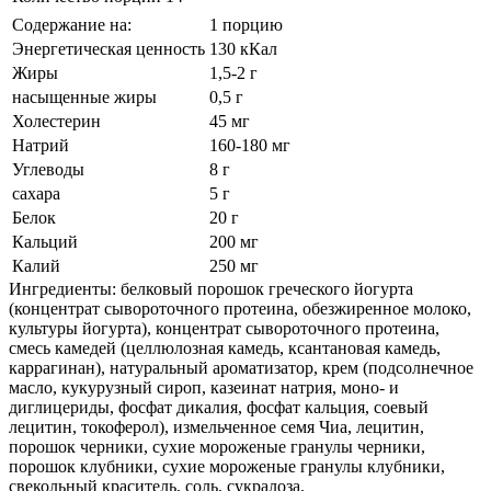
Содержание на:
1 порцию
Энергетическая ценность
130 кКал
Жиры
1,5-2 г
насыщенные жиры
0,5 г
Холестерин
45 мг
Натрий
160-180 мг
Углеводы
8 г
сахара
5 г
Белок
20 г
Кальций
200 мг
Калий
250 мг
Ингредиенты: белковый порошок греческого йогурта
(концентрат сывороточного протеина, обезжиренное молоко,
культуры йогурта), концентрат сывороточного протеина,
смесь камедей (целлюлозная камедь, ксантановая камедь,
каррагинан), натуральный ароматизатор, крем (подсолнечное
масло, кукурузный сироп, казеинат натрия, моно- и
диглицериды, фосфат дикалия, фосфат кальция, соевый
лецитин, токоферол), измельченное семя Чиа, лецитин,
порошок черники, сухие мороженые гранулы черники,
порошок клубники, сухие мороженые гранулы клубники,
свекольный краситель, соль, сукралоза.