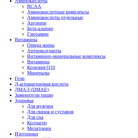
Аминокислоты
BCAA
Аминокислотные комплексы
Аминокислоты отдельные
Аргинин
Бета-аланин
Глютамин
Витамины
Omega жиры
Антиоксиданты
Витаминно-минеральные комплексы
Витамины
Коэнзим Q10
Минералы
Гели
Д-аспарагиновая кислота
ДМАЭ (DMAE)
Заменители пищи
Здоровье
Для мужчин
Для связок и суставов
Для сна
Коллаген
Мелатонин
Изотоники