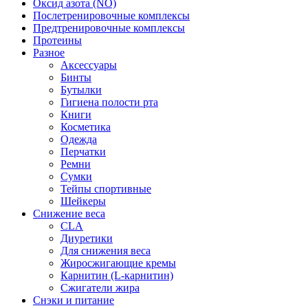
Оксид азота (NO)
Послетренировочные комплексы
Предтренировочные комплексы
Протеины
Разное
Аксессуары
Бинты
Бутылки
Гигиена полости рта
Книги
Косметика
Одежда
Перчатки
Ремни
Сумки
Тейпы спортивные
Шейкеры
Снижение веса
CLA
Диуретики
Для снижения веса
Жиросжигающие кремы
Карнитин (L-карнитин)
Сжигатели жира
Снэки и питание