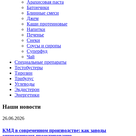
Арахисовая паста
Батончики
Блинные смеси
Джем
Каши протеиновые
Напитки
Печенье
Снеки
Соусы и сиропы
Суперфуд
Чай
Специальные препараты
Тестобустеры
Тирозин
Трибулус
Углеводы
Экдистерон
Энергетики
Наши новости
26.06.2026
КМД в современном производстве: как заводы
оптимизируют проектирование