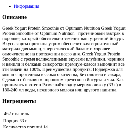
Информация
Описание
Greek Yogurt Protein Smoothie от Optimum Nutrition Greek Yogurt
Protein Smoothie от Optimum Nutrition - протеиновый завтрак в
порошке, который обязательно заменит ваш утренний йогурт.
Вкусная доза протеина утром обеспечит вам строительный
материал для мышц, энергетический баланс и хорошее
самочувствие на протяжении всего дня. Greek Yogurt Protein
Smoothie с тремя великолепными вкусами клубники, черники
и ванили и белками сыворотки премиум-класса выполнит все
эти задачи на 100%. Преимущества продукта: Поддержка для
мышц с протеином высокого качества, Без глютена и сахара,
Сделано с белковым порошком греческого йогурта и чиа. Как
принимать протеин Размешайте одну мерную ложку (33 г) в
180-240 мл воды, нежирного молока или другого напитка.
Ингредиенты
462 г
ваниль
Порция 33 г
Количество порций 14