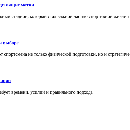
едстоящие матчи
ный стадион, который стал важной частью спортивной жизни г
ри выборе
 от спортсмена не только физической подготовки, но и стратеги
дации
бует времени, усилий и правильного подхода