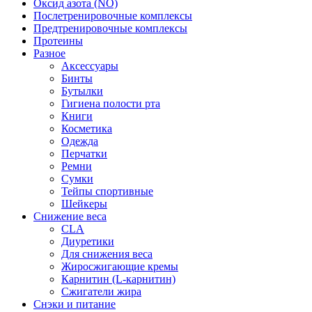
Оксид азота (NO)
Послетренировочные комплексы
Предтренировочные комплексы
Протеины
Разное
Аксессуары
Бинты
Бутылки
Гигиена полости рта
Книги
Косметика
Одежда
Перчатки
Ремни
Сумки
Тейпы спортивные
Шейкеры
Снижение веса
CLA
Диуретики
Для снижения веса
Жиросжигающие кремы
Карнитин (L-карнитин)
Сжигатели жира
Снэки и питание