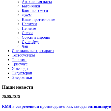
Арахисовая паста
Батончики
Блинные смеси
Джем
Каши протеиновые
Напитки
Печенье
Снеки
Соусы и сиропы
Суперфуд
Чай
Специальные препараты
Тестобустеры
Тирозин
Трибулус
Углеводы
Экдистерон
Энергетики
Наши новости
26.06.2026
КМД в современном производстве: как заводы оптимизиру