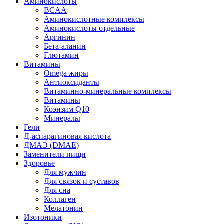
Аминокислоты
BCAA
Аминокислотные комплексы
Аминокислоты отдельные
Аргинин
Бета-аланин
Глютамин
Витамины
Omega жиры
Антиоксиданты
Витаминно-минеральные комплексы
Витамины
Коэнзим Q10
Минералы
Гели
Д-аспарагиновая кислота
ДМАЭ (DMAE)
Заменители пищи
Здоровье
Для мужчин
Для связок и суставов
Для сна
Коллаген
Мелатонин
Изотоники