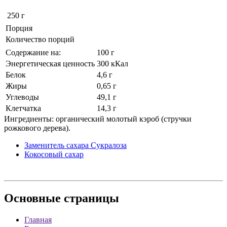
250 г
Порция
Количество порций
Содержание на:
100 г
Энергетическая ценность
300 кКал
Белок
4,6 г
Жиры
0,65 г
Углеводы
49,1 г
Клетчатка
14,3 г
Ингредиенты: органический молотый кэроб (стручки
рожкового дерева).
Заменитель сахара Сукралоза
Кокосовый сахар
Основные
страницы
Главная