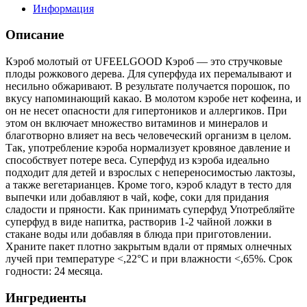
Информация
Описание
Кэроб молотый от UFEELGOOD Кэроб — это стручковые
плоды рожкового дерева. Для суперфуда их перемалывают и
несильно обжаривают. В результате получается порошок, по
вкусу напоминающий какао. В молотом кэробе нет кофеина, и
он не несет опасности для гипертоников и аллергиков. При
этом он включает множество витаминов и минералов и
благотворно влияет на весь человеческий организм в целом.
Так, употребление кэроба нормализует кровяное давление и
способствует потере веса. Суперфуд из кэроба идеально
подходит для детей и взрослых с непереносимостью лактозы,
а также вегетарианцев. Кроме того, кэроб кладут в тесто для
выпечки или добавляют в чай, кофе, соки для придания
сладости и пряности. Как принимать суперфуд Употребляйте
суперфуд в виде напитка, растворив 1-2 чайной ложки в
стакане воды или добавляя в блюда при приготовлении.
Храните пакет плотно закрытым вдали от прямых олнечных
лучей при температуре <,22°С и при влажности <,65%. Срок
годности: 24 месяца.
Ингредиенты