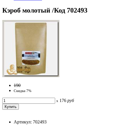
Кэроб молотый /Код 702493
190
Скидка 7%
176
руб
x
Артикул: 702493