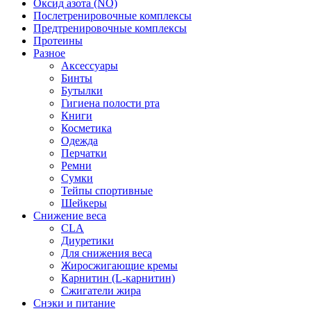
Оксид азота (NO)
Послетренировочные комплексы
Предтренировочные комплексы
Протеины
Разное
Аксессуары
Бинты
Бутылки
Гигиена полости рта
Книги
Косметика
Одежда
Перчатки
Ремни
Сумки
Тейпы спортивные
Шейкеры
Снижение веса
CLA
Диуретики
Для снижения веса
Жиросжигающие кремы
Карнитин (L-карнитин)
Сжигатели жира
Снэки и питание