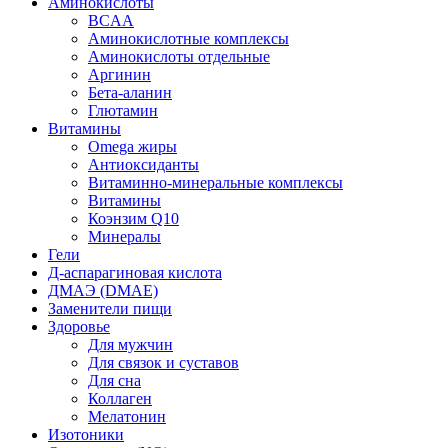
Аминокислоты
BCAA
Аминокислотные комплексы
Аминокислоты отдельные
Аргинин
Бета-аланин
Глютамин
Витамины
Omega жиры
Антиоксиданты
Витаминно-минеральные комплексы
Витамины
Коэнзим Q10
Минералы
Гели
Д-аспарагиновая кислота
ДМАЭ (DMAE)
Заменители пищи
Здоровье
Для мужчин
Для связок и суставов
Для сна
Коллаген
Мелатонин
Изотоники