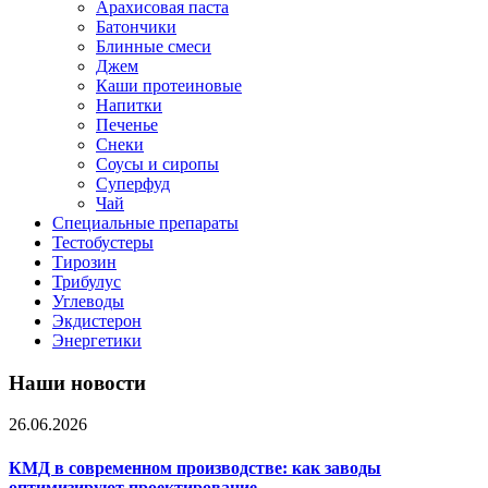
Арахисовая паста
Батончики
Блинные смеси
Джем
Каши протеиновые
Напитки
Печенье
Снеки
Соусы и сиропы
Суперфуд
Чай
Специальные препараты
Тестобустеры
Тирозин
Трибулус
Углеводы
Экдистерон
Энергетики
Наши новости
26.06.2026
КМД в современном производстве: как заводы
оптимизируют проектирование