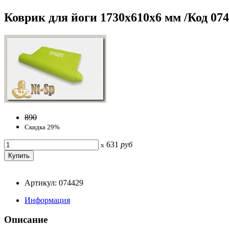
Коврик для йоги 1730х610х6 мм /Код 07
890
Скидка 29%
631
руб
x
Артикул: 074429
Информация
Описание