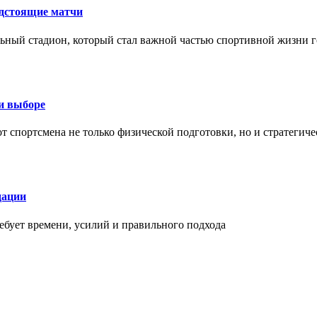
едстоящие матчи
ный стадион, который стал важной частью спортивной жизни г
ри выборе
 от спортсмена не только физической подготовки, но и стратеги
дации
бует времени, усилий и правильного подхода