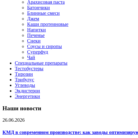
Арахисовая паста
Батончики
Блинные смеси
Джем
Каши протеиновые
Напитки
Печенье
Снеки
Соусы и сиропы
Суперфуд
Чай
Специальные препараты
Тестобустеры
Тирозин
Трибулус
Углеводы
Экдистерон
Энергетики
Наши новости
26.06.2026
КМД в современном производстве: как заводы оптимизиру