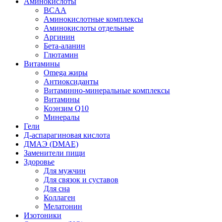
Аминокислоты
BCAA
Аминокислотные комплексы
Аминокислоты отдельные
Аргинин
Бета-аланин
Глютамин
Витамины
Omega жиры
Антиоксиданты
Витаминно-минеральные комплексы
Витамины
Коэнзим Q10
Минералы
Гели
Д-аспарагиновая кислота
ДМАЭ (DMAE)
Заменители пищи
Здоровье
Для мужчин
Для связок и суставов
Для сна
Коллаген
Мелатонин
Изотоники