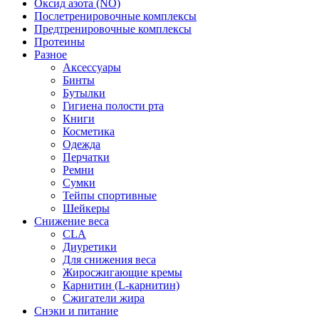
Оксид азота (NO)
Послетренировочные комплексы
Предтренировочные комплексы
Протеины
Разное
Аксессуары
Бинты
Бутылки
Гигиена полости рта
Книги
Косметика
Одежда
Перчатки
Ремни
Сумки
Тейпы спортивные
Шейкеры
Снижение веса
CLA
Диуретики
Для снижения веса
Жиросжигающие кремы
Карнитин (L-карнитин)
Сжигатели жира
Снэки и питание