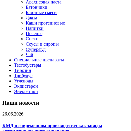
Арахисовая паста
Батончики
Блинные смеси
Джем
Каши протеиновые
Напитки
Печенье
Снеки
Соусы и сиропы
Суперфуд
Чай
Специальные препараты
Тестобустеры
Тирозин
Трибулус
Углеводы
Экдистерон
Энергетики
Наши новости
26.06.2026
КМД в современном производстве: как заводы
оптимизируют проектирование