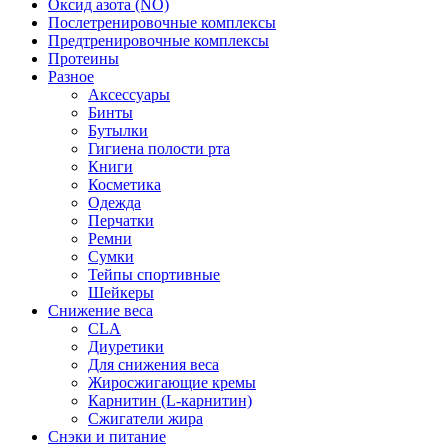
Оксид азота (NO)
Послетренировочные комплексы
Предтренировочные комплексы
Протеины
Разное
Аксессуары
Бинты
Бутылки
Гигиена полости рта
Книги
Косметика
Одежда
Перчатки
Ремни
Сумки
Тейпы спортивные
Шейкеры
Снижение веса
CLA
Диуретики
Для снижения веса
Жиросжигающие кремы
Карнитин (L-карнитин)
Сжигатели жира
Снэки и питание