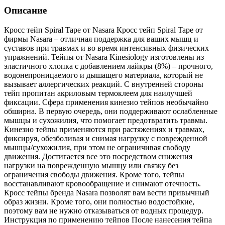
Описание
Кросс тейп Spiral Tape от Nasara Кросс тейп Spiral Tape от
фирмы Nasara – отличная поддержка для ваших мышц и
суставов при травмах и во время интенсивных физических
упражнений. Тейпы от Nasara Kinesiology изготовлены из
эластичного хлопка с добавлением лайкры (8%) – прочного,
водонепроницаемого и дышащего материала, который не
вызывает аллергических реакций. С внутренней стороны
тейп пропитан акриловым термоклеем для наилучшей
фиксации. Сфера применения кинезио тейпов необычайно
обширна. В первую очередь, они поддерживают ослабленные
мышцы и сухожилия, что помогает предотвратить травмы.
Кинезио тейпы применяются при растяжениях и травмах,
фиксируя, обезболивая и снимая нагрузку с поврежденной
мышцы/сухожилия, при этом не ограничивая свободу
движения. Достигается все это посредством снижения
нагрузки на поврежденную мышцу или связку без
ограничения свободы движения. Кроме того, тейпы
восстанавливают кровообращение и снимают отечность.
Кросс тейпы бренда Nasara позволят вам вести привычный
образ жизни. Кроме того, они полностью водостойкие,
поэтому вам не нужно отказываться от водных процедур.
Инструкция по применению тейпов После нанесения тейпа