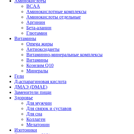
Аминокислоты
BCAA
Аминокислотные комплексы
Аминокислоты отдельные
Аргинин
Бета-аланин
Глютамин
Витамины
Omega жиры
Антиоксиданты
Витаминно-минеральные комплексы
Витамины
Коэнзим Q10
Минералы
Гели
Д-аспарагиновая кислота
ДМАЭ (DMAE)
Заменители пищи
Здоровье
Для мужчин
Для связок и суставов
Для сна
Коллаген
Мелатонин
Изотоники