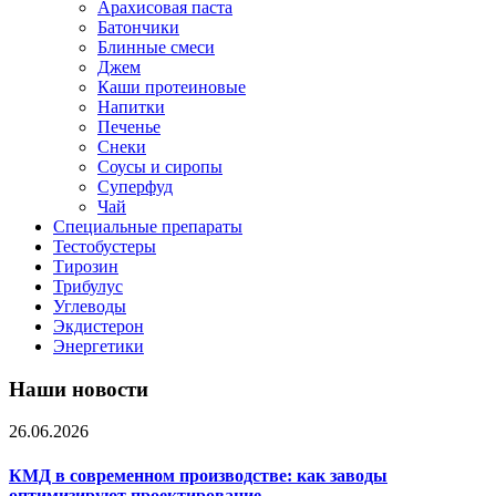
Арахисовая паста
Батончики
Блинные смеси
Джем
Каши протеиновые
Напитки
Печенье
Снеки
Соусы и сиропы
Суперфуд
Чай
Специальные препараты
Тестобустеры
Тирозин
Трибулус
Углеводы
Экдистерон
Энергетики
Наши новости
26.06.2026
КМД в современном производстве: как заводы
оптимизируют проектирование