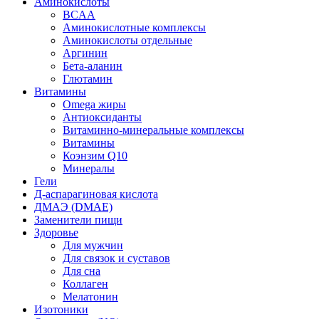
Аминокислоты
BCAA
Аминокислотные комплексы
Аминокислоты отдельные
Аргинин
Бета-аланин
Глютамин
Витамины
Omega жиры
Антиоксиданты
Витаминно-минеральные комплексы
Витамины
Коэнзим Q10
Минералы
Гели
Д-аспарагиновая кислота
ДМАЭ (DMAE)
Заменители пищи
Здоровье
Для мужчин
Для связок и суставов
Для сна
Коллаген
Мелатонин
Изотоники