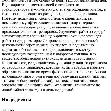
сжигания жира и тем самым снабдит ваш организм энергией.
Ведь карнитин известен своей способностью
транспортировать жирные кислоты в митохондрии клеток, в
которых происходит их расщепление и выброс топлива.
Поэтому подпитывая свой организм карнитином, вы
помогаете ему эффективнее расщеплять жир и черпать
энергию, необходимую для увеличения интенсивности и
продолжительности тренировок. Улучшение работы сердца/
антиоксидантная защита Еще карнитин очень полезен для
работы сердца, которое 70 процентов энергии для своей
деятельности берет из жирных кислот. А ведь именно
карнитин обеспечивает их проникновение в клетку с
последующим расщеплением и выбросом топлива. Как
вещество, обладающее антиоксидантными свойствами,
карнитин создает дополнительную защиту нашего организма
от свободных радикалов, которые, кстати говоря, в избытке
образуются именно во время физической активности. А если
их слишком много, они начинают разрушать клетки (причем
это может быть любой орган), вызывая развитие разных
заболеваний. Как принимать L-карнитин Принимайте по
одной таблетке дважды в день перед едой.
Ингредиенты
60 таб