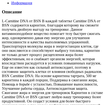
Информация
Описание
L-Carnitine DNA от BSN В каждой таблетке Carnitine DNA от
BSN содержится карнитин, благодаря которому вы сможете
получать двойную выгоду на тренировке. Данное
витаминоподобное вещество помогает телу быстрее сжигать
жир, одновременно давая ему энергию для улучшения
интенсивности и качества выполняемых упражнений.
Транспортируя молекулы жира в энергостанции клеток, где
они окисляются и способствуют выбросу топлива, карнитин
не только делает процесс расщепления жира более
эффективным, но и снабжает организм энергией, которая
впоследствии расходуется в условиях повышенных нагрузок.
Еще он известен как сильный антиоксидант, поэтому в
состоянии защитить клетки от влияния свободных радикалов.
BSN Carnitine DNA: На основе карнитина тартрата, 500 мг
карнитина в каждой порции, Поддержка в сжигании жира,
Помощь в борьбе с усталостью, Повышение выносливости,
Улучшение работы сердца, Антиоксидантная защита.
Сжигание жира и энергия для тренировок Карнитин в составе
Carnitine DNA от BSN сделает любую вашу тренировку более
продуктивной. Он создаст условия для более быстрого