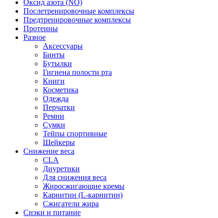
Оксид азота (NO)
Послетренировочные комплексы
Предтренировочные комплексы
Протеины
Разное
Аксессуары
Бинты
Бутылки
Гигиена полости рта
Книги
Косметика
Одежда
Перчатки
Ремни
Сумки
Тейпы спортивные
Шейкеры
Снижение веса
CLA
Диуретики
Для снижения веса
Жиросжигающие кремы
Карнитин (L-карнитин)
Сжигатели жира
Снэки и питание