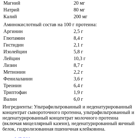
Магний
20 мг
Натрий
80 мг
Калий
200 мг
Аминокислотный состав на 100 г протеина:
Аргинин
2,5 г
Глютамин
8,4 г
Гистидин
2,1 г
Изолейцин
5,8 г
Лейцин
10,3 г
Лизин
8,7 г
Метионин
2,2 г
Фенилаланин
3,6 г
Треонин
6,4 г
Триптофан
1,9 г
Валин
6,0 г
Ингредиенты: Ультрафильтрованный и неденатурированный
концентрат сывороточного протеина, ультрафильтрованный и
неденатурированный концентрат молочного протеина
(включая мицеллярный казеин), неденатурированный яичный
белок, гидролизованная пшеничная клейковина.