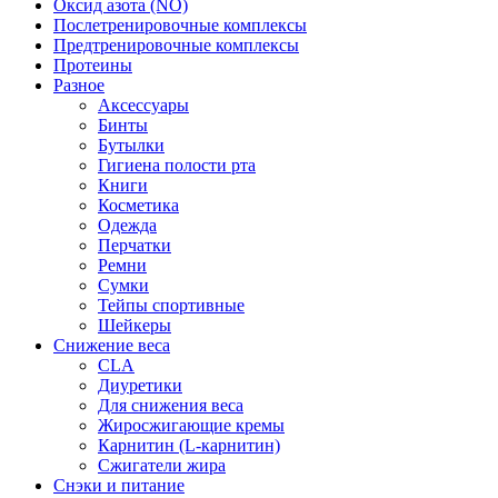
Оксид азота (NO)
Послетренировочные комплексы
Предтренировочные комплексы
Протеины
Разное
Аксессуары
Бинты
Бутылки
Гигиена полости рта
Книги
Косметика
Одежда
Перчатки
Ремни
Сумки
Тейпы спортивные
Шейкеры
Снижение веса
CLA
Диуретики
Для снижения веса
Жиросжигающие кремы
Карнитин (L-карнитин)
Сжигатели жира
Снэки и питание