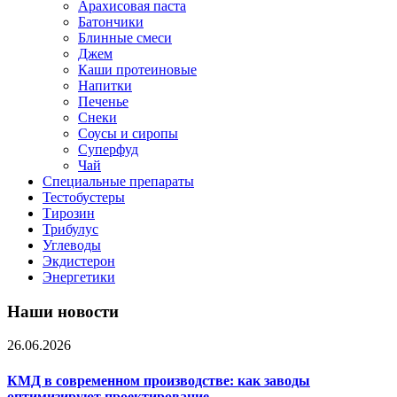
Арахисовая паста
Батончики
Блинные смеси
Джем
Каши протеиновые
Напитки
Печенье
Снеки
Соусы и сиропы
Суперфуд
Чай
Специальные препараты
Тестобустеры
Тирозин
Трибулус
Углеводы
Экдистерон
Энергетики
Наши новости
26.06.2026
КМД в современном производстве: как заводы
оптимизируют проектирование