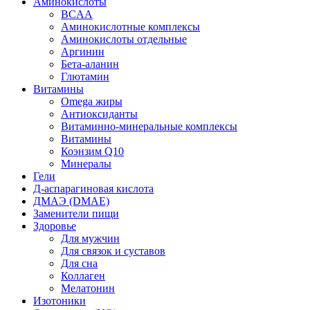
Аминокислоты
BCAA
Аминокислотные комплексы
Аминокислоты отдельные
Аргинин
Бета-аланин
Глютамин
Витамины
Omega жиры
Антиоксиданты
Витаминно-минеральные комплексы
Витамины
Коэнзим Q10
Минералы
Гели
Д-аспарагиновая кислота
ДМАЭ (DMAE)
Заменители пищи
Здоровье
Для мужчин
Для связок и суставов
Для сна
Коллаген
Мелатонин
Изотоники