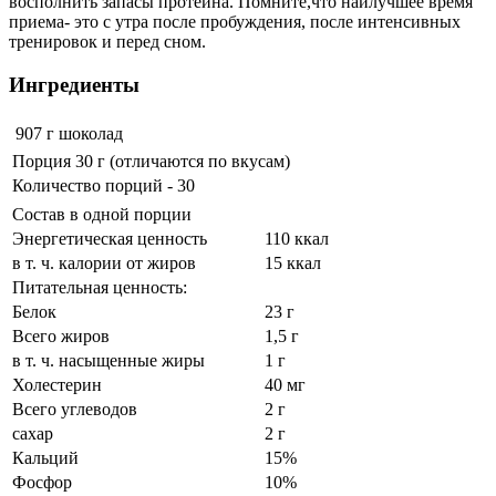
восполнить запасы протеина. Помните,что наилучшее время
приема- это с утра после пробуждения, после интенсивных
тренировок и перед сном.
Ингредиенты
907 г
шоколад
Порция 30 г (отличаются по вкусам)
Количество порций - 30
Состав в одной порции
Энергетическая ценность
110 ккал
в т. ч. калории от жиров
15 ккал
Питательная ценность:
Белок
23 г
Всего жиров
1,5 г
в т. ч. насыщенные жиры
1 г
Холестерин
40 мг
Всего углеводов
2 г
сахар
2 г
Кальций
15%
Фосфор
10%