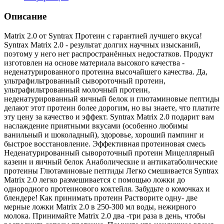
Описание
Matrix 2.0 от Syntrax Протеин с гарантией лучшего вкуса!
Syntrax Matrix 2.0 - результат долгих научных изысканий,
поэтому у него нет распространённых недостатков. Продукт
изготовлен на основе материала высокого качества -
неденатурированного протеина высочайшего качества. Да,
ультрафильтрованный сывороточный протеин,
ультрафильтрованный молочный протеин,
неденатурированный яичный белок и глютаминовые пептиды
делают этот протеин более дорогим, но вы знаете, что платите
эту цену за качество и эффект. Syntrax Matrix 2.0 подарит вам
наслаждение приятными вкусами (особенно любимы
ванильный и шоколадный), здоровье, хороший пампинг и
быстрое восстановление. Эффективная протеиновая смесь
Неденатурированный сывороточный протеин Мицеллярный
казеин и яичный белок Анаболические и антикатаболические
протеины Глютаминовые пептиды Легко смешивается Syntrax
Matrix 2.0 легко размешивается с помощью ложки до
однородного протеинового коктейля. Забудьте о комочках и
блендере! Как принимать протеин Растворите одну- две
мерные ложки Matrix 2.0 в 250-300 мл воды, нежирного
молока. Принимайте Matrix 2.0 два -три раза в день, чтобы