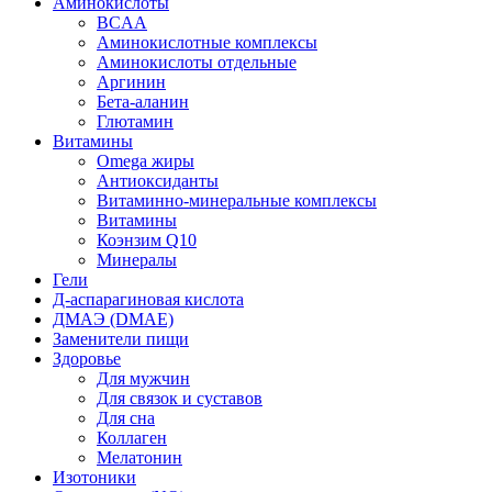
Аминокислоты
BCAA
Аминокислотные комплексы
Аминокислоты отдельные
Аргинин
Бета-аланин
Глютамин
Витамины
Omega жиры
Антиоксиданты
Витаминно-минеральные комплексы
Витамины
Коэнзим Q10
Минералы
Гели
Д-аспарагиновая кислота
ДМАЭ (DMAE)
Заменители пищи
Здоровье
Для мужчин
Для связок и суставов
Для сна
Коллаген
Мелатонин
Изотоники