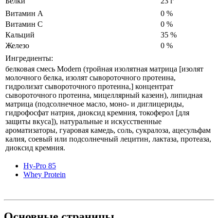
Белки
23 г
Витамин А
0 %
Витамин С
0 %
Кальций
35 %
Железо
0 %
Ингредиенты:
белковая смесь Modern (тройная изолятная матрица [изолят
молочного белка, изолят сывороточного протеина,
гидролизат сывороточного протеина,] концентрат
сывороточного протеина, мицеллярный казеин), липидная
матрица (подсолнечное масло, моно- и диглицериды,
гидрофосфат натрия, диоксид кремния, токоферол [для
защиты вкуса]), натуральные и искусственные
ароматизаторы, гуаровая камедь, соль, сукралоза, ацесульфам
калия, соевый или подсолнечный лецитин, лактаза, протеаза,
диоксид кремния.
Hy-Pro 85
Whey Protein
Основные
страницы