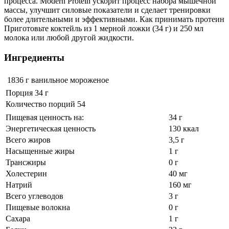
процесса. Modern Protein ускорит процесс набора мышечной
массы, улучшит силовые показатели и сделает тренировки
более длительными и эффективными. Как принимать протеин
Приготовьте коктейль из 1 мерной ложки (34 г) и 250 мл
молока или любой другой жидкости.
Ингредиенты
1836 г
ванильное мороженое
Порция 34 г
Количество порций 54
Пищевая ценность на:
34 г
Энергетическая ценность
130 ккал
Всего жиров
3,5 г
Насыщенные жиры
1 г
Трансжиры
0 г
Холестерин
40 мг
Натрий
160 мг
Всего углеводов
3 г
Пищевые волокна
0 г
Сахара
1 г