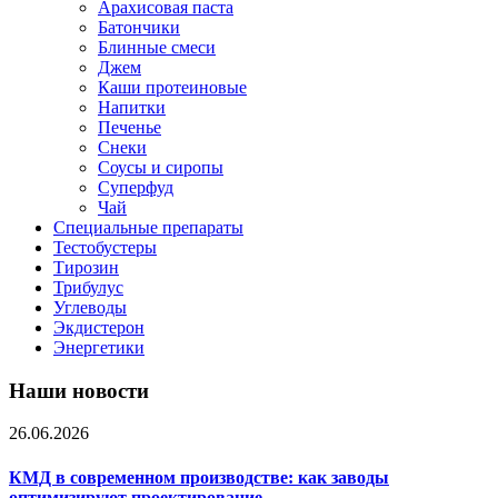
Арахисовая паста
Батончики
Блинные смеси
Джем
Каши протеиновые
Напитки
Печенье
Снеки
Соусы и сиропы
Суперфуд
Чай
Специальные препараты
Тестобустеры
Тирозин
Трибулус
Углеводы
Экдистерон
Энергетики
Наши новости
26.06.2026
КМД в современном производстве: как заводы
оптимизируют проектирование