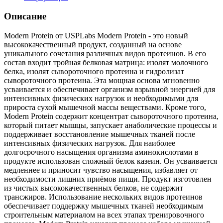
Описание
Modern Protein от USPLabs Modern Protein - это новый
высококачественный продукт, созданный на основе
уникального сочетания различных видов протеинов. В его
состав входит тройная белковая матрица: изолят молочного
белка, изолят сывороточного протеина и гидролизат
сывороточного протеина. Эта мощная основа мгновенно
усваивается и обеспечивает организм взрывной энергией для
интенсивных физических нагрузок и необходимыми для
прироста сухой мышечной массы веществами. Кроме того,
Modern Protein содержит концентрат сывороточного протеина,
который питает мышцы, запускает анаболические процессы и
поддерживает восстановление мышечных тканей после
интенсивных физических нагрузок. Для наиболее
долгосрочного насыщения организма аминокислотами в
продукте использован сложный белок казеин. Он усваивается
медленнее и приносит чувство насыщения, избавляет от
необходимости лишних приёмов пищи. Продукт изготовлен
из чистых высококачественных белков, не содержит
трансжиров. Использование нескольких видов протеинов
обеспечивает поддержку мышечных тканей необходимым
строительным материалом на всех этапах тренировочного