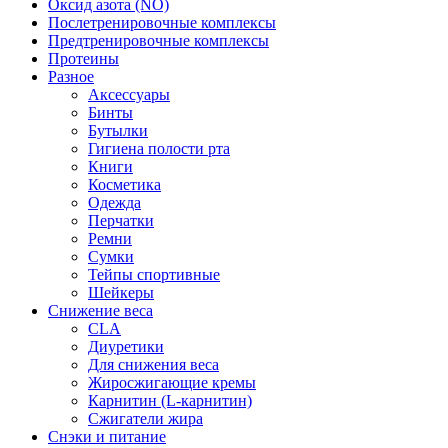
Оксид азота (NO)
Послетренировочные комплексы
Предтренировочные комплексы
Протеины
Разное
Аксессуары
Бинты
Бутылки
Гигиена полости рта
Книги
Косметика
Одежда
Перчатки
Ремни
Сумки
Тейпы спортивные
Шейкеры
Снижение веса
CLA
Диуретики
Для снижения веса
Жиросжигающие кремы
Карнитин (L-карнитин)
Сжигатели жира
Снэки и питание