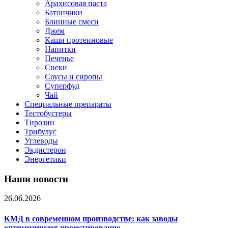
Арахисовая паста
Батончики
Блинные смеси
Джем
Каши протеиновые
Напитки
Печенье
Снеки
Соусы и сиропы
Суперфуд
Чай
Специальные препараты
Тестобустеры
Тирозин
Трибулус
Углеводы
Экдистерон
Энергетики
Наши новости
26.06.2026
КМД в современном производстве: как заводы
оптимизируют проектирование