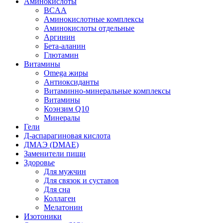
Аминокислоты
BCAA
Аминокислотные комплексы
Аминокислоты отдельные
Аргинин
Бета-аланин
Глютамин
Витамины
Omega жиры
Антиоксиданты
Витаминно-минеральные комплексы
Витамины
Коэнзим Q10
Минералы
Гели
Д-аспарагиновая кислота
ДМАЭ (DMAE)
Заменители пищи
Здоровье
Для мужчин
Для связок и суставов
Для сна
Коллаген
Мелатонин
Изотоники