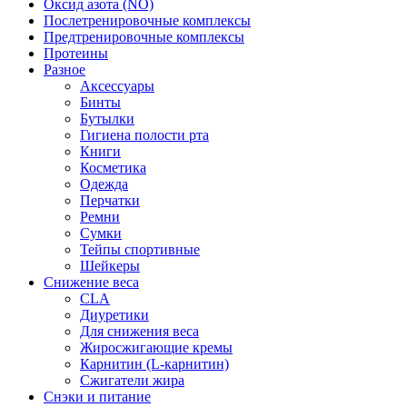
Оксид азота (NO)
Послетренировочные комплексы
Предтренировочные комплексы
Протеины
Разное
Аксессуары
Бинты
Бутылки
Гигиена полости рта
Книги
Косметика
Одежда
Перчатки
Ремни
Сумки
Тейпы спортивные
Шейкеры
Снижение веса
CLA
Диуретики
Для снижения веса
Жиросжигающие кремы
Карнитин (L-карнитин)
Сжигатели жира
Снэки и питание