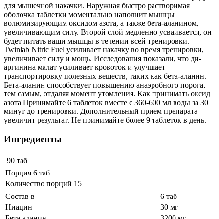
для мышечной накачки. Наружная быстро растворимая
оболочка таблетки моментально наполнит мышцы
волюмизирующим оксидом азота, а также бета-аланином,
увеличивающим силу. Второй слой медленно усваивается, он
будет питать ваши мышцы в течении всей тренировки.
Twinlab Nitric Fuel усиливает накачку во время тренировки,
увеличивает силу и мощь. Исследования показали, что ди-
аргинина малат усиливает кровоток и улучшает
транспортировку полезных веществ, таких как бета-аланин.
Бета-аланин способствует повышению анаэробного порога,
тем самым, отдаляя момент утомления. Как принимать оксид
азота Принимайте 6 таблеток вместе с 360-600 мл воды за 30
минут до тренировки. Дополнительный прием препарата
увеличит результат. Не принимайте более 9 таблеток в день.
Ингредиенты
90 таб
Порция 6 таб
Количество порций 15
Состав в
6 таб
Ниацин
30 мг
Бета-аланин
3200 мг