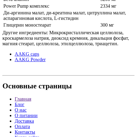
Power Pump комплекс
2334 мг
Ди-аргинина малат, ди-креатина малат, цитруллина малат,
аспарагиновая кислота, L-гистидин
Глицерин моностеарат
300 мг
Другие ингредиенты: Микрокристаллическая целлюлоза,
кроскармелоза натрия, диоксид кремния, дикальция фосфат,
магния стеарат, целлюлоза, этилцеллюлоза, триацетин.
AAKG caps
AAKG Powder
Основные
страницы
Главная
Блог
О нас
О питании
Доставка
Оплата
Контакты