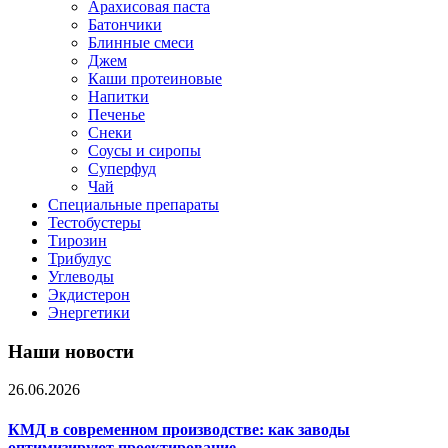
Арахисовая паста
Батончики
Блинные смеси
Джем
Каши протеиновые
Напитки
Печенье
Снеки
Соусы и сиропы
Суперфуд
Чай
Специальные препараты
Тестобустеры
Тирозин
Трибулус
Углеводы
Экдистерон
Энергетики
Наши новости
26.06.2026
КМД в современном производстве: как заводы
оптимизируют проектирование