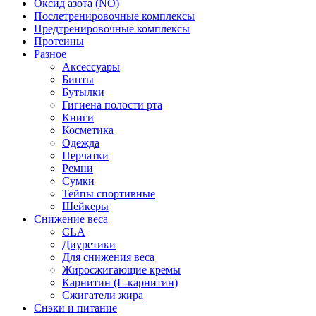
Оксид азота (NO)
Послетренировочные комплексы
Предтренировочные комплексы
Протеины
Разное
Аксессуары
Бинты
Бутылки
Гигиена полости рта
Книги
Косметика
Одежда
Перчатки
Ремни
Сумки
Тейпы спортивные
Шейкеры
Снижение веса
CLA
Диуретики
Для снижения веса
Жиросжигающие кремы
Карнитин (L-карнитин)
Сжигатели жира
Снэки и питание