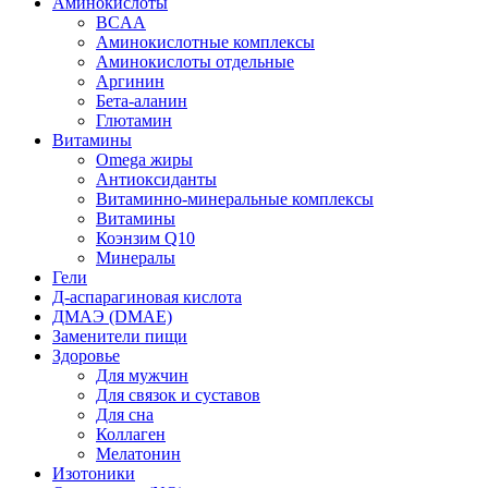
Аминокислоты
BCAA
Аминокислотные комплексы
Аминокислоты отдельные
Аргинин
Бета-аланин
Глютамин
Витамины
Omega жиры
Антиоксиданты
Витаминно-минеральные комплексы
Витамины
Коэнзим Q10
Минералы
Гели
Д-аспарагиновая кислота
ДМАЭ (DMAE)
Заменители пищи
Здоровье
Для мужчин
Для связок и суставов
Для сна
Коллаген
Мелатонин
Изотоники