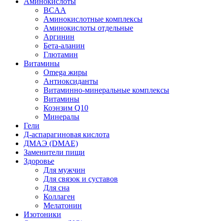
Аминокислоты
BCAA
Аминокислотные комплексы
Аминокислоты отдельные
Аргинин
Бета-аланин
Глютамин
Витамины
Omega жиры
Антиоксиданты
Витаминно-минеральные комплексы
Витамины
Коэнзим Q10
Минералы
Гели
Д-аспарагиновая кислота
ДМАЭ (DMAE)
Заменители пищи
Здоровье
Для мужчин
Для связок и суставов
Для сна
Коллаген
Мелатонин
Изотоники