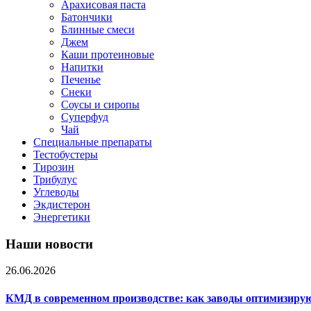
Арахисовая паста
Батончики
Блинные смеси
Джем
Каши протеиновые
Напитки
Печенье
Снеки
Соусы и сиропы
Суперфуд
Чай
Специальные препараты
Тестобустеры
Тирозин
Трибулус
Углеводы
Экдистерон
Энергетики
Наши новости
26.06.2026
КМД в современном производстве: как заводы оптимизиру