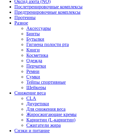
Оксид азота (NO)
Послетренировочные комплексы
Предтренировочные комплексы
Протеины
Разное
Аксессуары
Бинты
Бутылки
Гигиена полости рта
Книги
Косметика
Одежда
Перчатки
Ремни
Сумки
Тейпы спортивные
Шейкеры
Снижение веса
CLA
Диуретики
Для снижения веса
Жиросжигающие кремы
Карнитин (L-карнитин)
Сжигатели жира
Снэки и питание