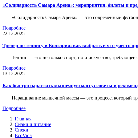
«Солидарность Самара Арена»: мероприятия, билеты и пр
«Солидарность Самара Арена» — это современный футболь
Подробнее
22.12.2025
Тренер по теннису в Болгарии: как выбрать и что учесть п
Теннис — это не только спорт, но и искусство, требующее
Подробнее
13.12.2025
Как быстро нарастить мышечную массу: советы и рекомен
Наращивание мышечной массы — это процесс, который тре
Подробнее
Главная
Снэки и питание
Снеки
EcoVida