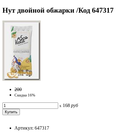
Нут двойной обжарки /Код 647317
200
Скидка 16%
168
руб
x
Артикул: 647317