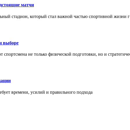
едстоящие матчи
ный стадион, который стал важной частью спортивной жизни г
ри выборе
 от спортсмена не только физической подготовки, но и стратеги
дации
бует времени, усилий и правильного подхода