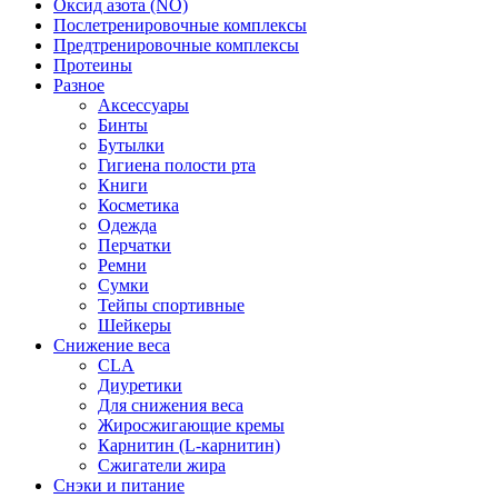
Оксид азота (NO)
Послетренировочные комплексы
Предтренировочные комплексы
Протеины
Разное
Аксессуары
Бинты
Бутылки
Гигиена полости рта
Книги
Косметика
Одежда
Перчатки
Ремни
Сумки
Тейпы спортивные
Шейкеры
Снижение веса
CLA
Диуретики
Для снижения веса
Жиросжигающие кремы
Карнитин (L-карнитин)
Сжигатели жира
Снэки и питание