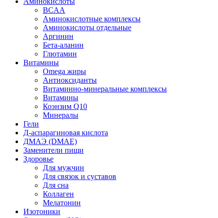
Аминокислоты
BCAA
Аминокислотные комплексы
Аминокислоты отдельные
Аргинин
Бета-аланин
Глютамин
Витамины
Omega жиры
Антиоксиданты
Витаминно-минеральные комплексы
Витамины
Коэнзим Q10
Минералы
Гели
Д-аспарагиновая кислота
ДМАЭ (DMAE)
Заменители пищи
Здоровье
Для мужчин
Для связок и суставов
Для сна
Коллаген
Мелатонин
Изотоники