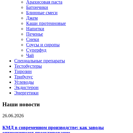
Арахисовая паста
Батончики
Блинные смеси
Джем
Каши протеиновые
Напитки
Печенье
Снеки
Соусы и сиропы
Суперфуд
Чай
Специальные препараты
Тестобустеры
Тирозин
Трибулус
Углеводы
Экдистерон
Энергетики
Наши новости
26.06.2026
КМД в современном производстве: как заводы
оптимизируют проектирование