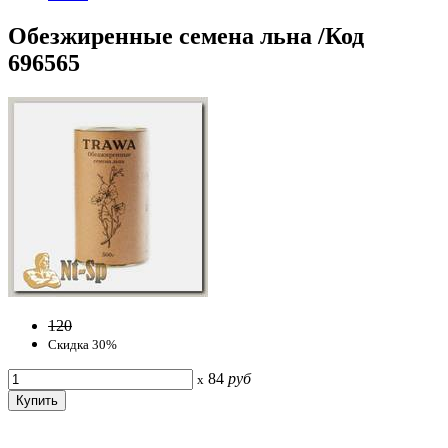
Обезжиренные семена льна /Код
696565
120
Скидка 30%
84
руб
x