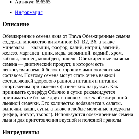
Артикул: 696565
Информация
Описание
Обезжиренные семена льна от Trawa Обезжиренные семена
содержат множество витаминов: В1, В2, В6, а также
минералы — кальций, фосфор, калий, натрий, магний,
железо, марганец, цинк, медь, алюминий, кадмий, хром,
кобальт, свинец, молибден, никель. Обезжиренные льняные
семена — диетический продукт, в котором есть
легкосусваиваемый белок с хорошим аминокислотным
составом. Поэтому семена могут стать очень важной
составляющей здорового рациона питания и питания
спортсменам при тяжелых физических нагрузках. Как
принимать суперфуд Обычно в сутки рекомендуется
принимать не больше двух столовых ложек обезжиренной
льняной семечки. Это количество добавляется в салаты,
выпечки, каши, супы, а также в любые молочные продукты
(кефир, йогурт, творог). Используются обезжиренные семена
льна и для приготовления вкусной и полезной гранолы.
Ингредиенты