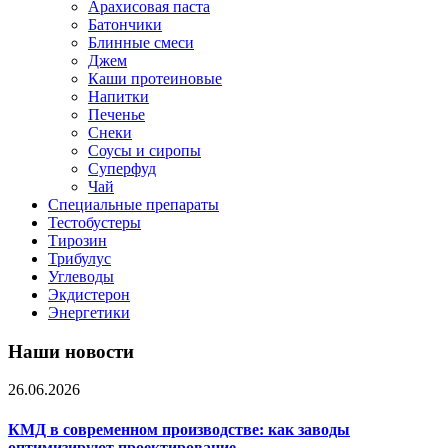
Арахисовая паста
Батончики
Блинные смеси
Джем
Каши протеиновые
Напитки
Печенье
Снеки
Соусы и сиропы
Суперфуд
Чай
Специальные препараты
Тестобустеры
Тирозин
Трибулус
Углеводы
Экдистерон
Энергетики
Наши новости
26.06.2026
КМД в современном производстве: как заводы
оптимизируют проектирование