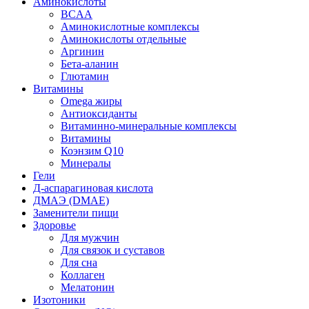
Аминокислоты
BCAA
Аминокислотные комплексы
Аминокислоты отдельные
Аргинин
Бета-аланин
Глютамин
Витамины
Omega жиры
Антиоксиданты
Витаминно-минеральные комплексы
Витамины
Коэнзим Q10
Минералы
Гели
Д-аспарагиновая кислота
ДМАЭ (DMAE)
Заменители пищи
Здоровье
Для мужчин
Для связок и суставов
Для сна
Коллаген
Мелатонин
Изотоники