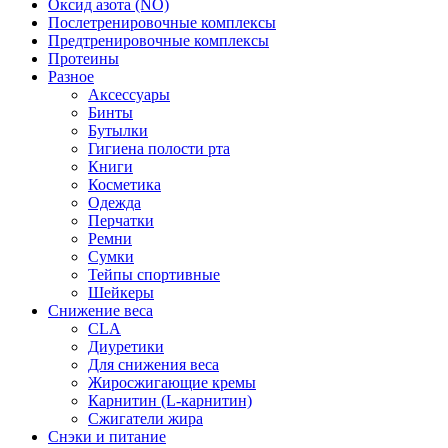
Оксид азота (NO)
Послетренировочные комплексы
Предтренировочные комплексы
Протеины
Разное
Аксессуары
Бинты
Бутылки
Гигиена полости рта
Книги
Косметика
Одежда
Перчатки
Ремни
Сумки
Тейпы спортивные
Шейкеры
Снижение веса
CLA
Диуретики
Для снижения веса
Жиросжигающие кремы
Карнитин (L-карнитин)
Сжигатели жира
Снэки и питание