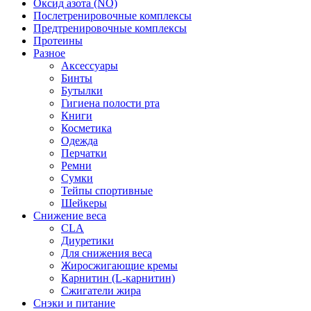
Оксид азота (NO)
Послетренировочные комплексы
Предтренировочные комплексы
Протеины
Разное
Аксессуары
Бинты
Бутылки
Гигиена полости рта
Книги
Косметика
Одежда
Перчатки
Ремни
Сумки
Тейпы спортивные
Шейкеры
Снижение веса
CLA
Диуретики
Для снижения веса
Жиросжигающие кремы
Карнитин (L-карнитин)
Сжигатели жира
Снэки и питание