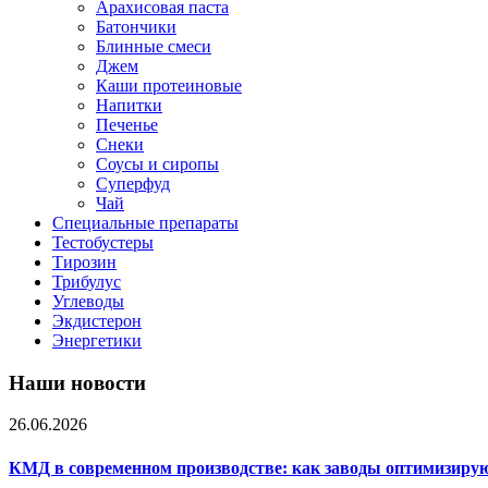
Арахисовая паста
Батончики
Блинные смеси
Джем
Каши протеиновые
Напитки
Печенье
Снеки
Соусы и сиропы
Суперфуд
Чай
Специальные препараты
Тестобустеры
Тирозин
Трибулус
Углеводы
Экдистерон
Энергетики
Наши новости
26.06.2026
КМД в современном производстве: как заводы оптимизиру