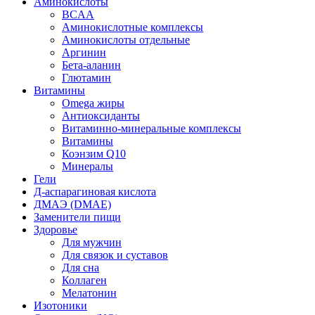
Аминокислоты
BCAA
Аминокислотные комплексы
Аминокислоты отдельные
Аргинин
Бета-аланин
Глютамин
Витамины
Omega жиры
Антиоксиданты
Витаминно-минеральные комплексы
Витамины
Коэнзим Q10
Минералы
Гели
Д-аспарагиновая кислота
ДМАЭ (DMAE)
Заменители пищи
Здоровье
Для мужчин
Для связок и суставов
Для сна
Коллаген
Мелатонин
Изотоники