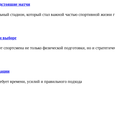
едстоящие матчи
ный стадион, который стал важной частью спортивной жизни г
ри выборе
 от спортсмена не только физической подготовки, но и стратеги
дации
бует времени, усилий и правильного подхода