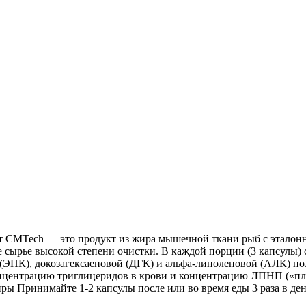
т CMTech — это продукт из жира мышечной ткани рыб с эталонн
е сырье высокой степени очистки. В каждой порции (3 капсулы
 (ЭПК), докозагексаеновой (ДГК) и альфа-линоленовой (АЛК) 
нцентрацию триглицеридов в крови и концентрацию ЛПНП («пло
 Принимайте 1-2 капсулы после или во время еды 3 раза в ден