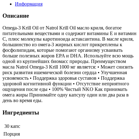
Информация
Описание
Omega-3 Krill Oil от Natrol Krill Oil масло криля, богатое
питательными веществами и содержит витамины Е и витамин
С, плюс молекулы каротиноида астаксантина. В масле криля,
большинство из омега-3 жирных кислот прикреплены к
фосфолипидам, которые помогают организму усваивать
больше полезных жиров EPA и DHA. Используйте всю мощь
одной из крупнейших биомасс природы. Преимуществом
масла Natrol Omega-3 Krill 1000 мг является: • Может снизить
риск развития ишемической болезни сердца • Улучшенная
усвояемость • Поддержка здоровья суставов • Поддержка
здоровой когнитивной функции • Отсутствие неприятного
ощущения после еды • 100% Чистый NKO Как принимать
омега жиры Принимайте одну капсулу один или два раза в
день во время еды.
Ингредиенты
30 капс
Порция