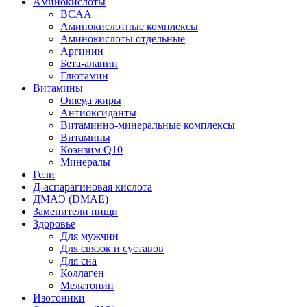
Аминокислоты
BCAA
Аминокислотные комплексы
Аминокислоты отдельные
Аргинин
Бета-аланин
Глютамин
Витамины
Omega жиры
Антиоксиданты
Витаминно-минеральные комплексы
Витамины
Коэнзим Q10
Минералы
Гели
Д-аспарагиновая кислота
ДМАЭ (DMAE)
Заменители пищи
Здоровье
Для мужчин
Для связок и суставов
Для сна
Коллаген
Мелатонин
Изотоники