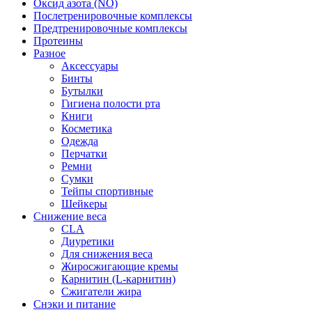
Оксид азота (NO)
Послетренировочные комплексы
Предтренировочные комплексы
Протеины
Разное
Аксессуары
Бинты
Бутылки
Гигиена полости рта
Книги
Косметика
Одежда
Перчатки
Ремни
Сумки
Тейпы спортивные
Шейкеры
Снижение веса
CLA
Диуретики
Для снижения веса
Жиросжигающие кремы
Карнитин (L-карнитин)
Сжигатели жира
Снэки и питание