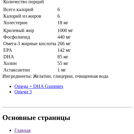
Количество порций
Всего калорий
6
Калорий из жиров
6
Холестерин
18 мг
Крилевый жир
1000 мг
Фосфолипид
440 мг
Омега-3 жирные кислоты
266 мг
EPA
142 мг
DHA
85 мг
Холин
55 мг
Астаксантин
1 мг
Ингредиенты: Желатин, глицерин, очищенная вода
Omega + DHA Gummies
Omega 3
Основные
страницы
Главная