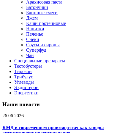
Арахисовая паста
Батончики
Блинные смеси
Джем
Каши протеиновые
Напитки
Печенье
Снеки
Соусы и сиропы
Суперфуд
Чай
Специальные препараты
Тестобустеры
Тирозин
Трибулус
Углеводы
Экдистерон
Энергетики
Наши новости
26.06.2026
КМД в современном производстве: как заводы
оптимизируют проектирование